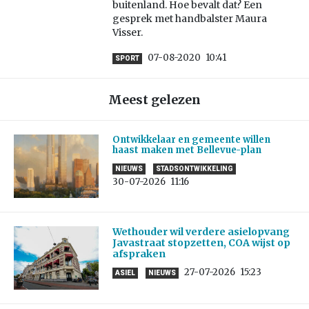
buitenland. Hoe bevalt dat? Een
gesprek met handbalster Maura
Visser.
07-08-2020
10:41
SPORT
Meest gelezen
Ontwikkelaar en gemeente willen
haast maken met Bellevue-plan
NIEUWS
STADSONTWIKKELING
30-07-2026
11:16
Wethouder wil verdere asielopvang
Javastraat stopzetten, COA wijst op
afspraken
27-07-2026
15:23
ASIEL
NIEUWS