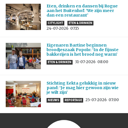
Eten, drinken en dansen bij Rogue
aan het Buitenhof: ‘We zijn meer
dan een restaurant’
CITYLIGHT
ETEN & DRINKEN
24-07-2026
07:15
Eigenaren Bartine beginnen
broodjeszaak Popolo: ‘In de fijnste
bakkerijen is het brood nog warm’
31-07-2026
08:00
ETEN & DRINKEN
Stichting Eekta gelukkig in nieuw
pand: ‘Je mag hier gewoon zijn wie
je wilt zijn’
25-07-2026
07:00
NIEUWS
REPORTAGE