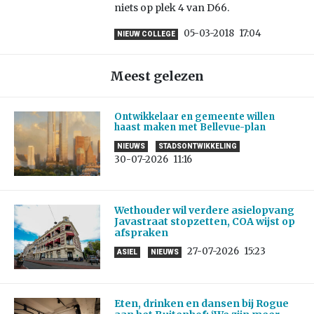
niets op plek 4 van D66.
05-03-2018
17:04
NIEUW COLLEGE
Meest gelezen
Ontwikkelaar en gemeente willen
haast maken met Bellevue-plan
NIEUWS
STADSONTWIKKELING
30-07-2026
11:16
Wethouder wil verdere asielopvang
Javastraat stopzetten, COA wijst op
afspraken
27-07-2026
15:23
ASIEL
NIEUWS
Eten, drinken en dansen bij Rogue