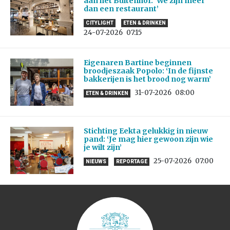
aan het Buitenhof: ‘We zijn meer
dan een restaurant’
CITYLIGHT
ETEN & DRINKEN
24-07-2026
07:15
Eigenaren Bartine beginnen
broodjeszaak Popolo: ‘In de fijnste
bakkerijen is het brood nog warm’
31-07-2026
08:00
ETEN & DRINKEN
Stichting Eekta gelukkig in nieuw
pand: ‘Je mag hier gewoon zijn wie
je wilt zijn’
25-07-2026
07:00
NIEUWS
REPORTAGE