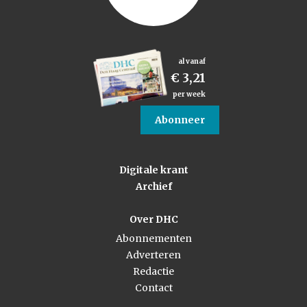
al vanaf
€ 3,21
per week
Abonneer
Digitale krant
Archief
Over DHC
Abonnementen
Adverteren
Redactie
Contact