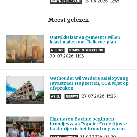
16-06-2026
12:45
PARTNERBIJDRAGE
Meest gelezen
Ontwikkelaar en gemeente willen
haast maken met Bellevue-plan
NIEUWS
STADSONTWIKKELING
30-07-2026
11:16
Wethouder wil verdere asielopvang
Javastraat stopzetten, COA wijst op
afspraken
27-07-2026
15:23
ASIEL
NIEUWS
Eigenaren Bartine beginnen
broodjeszaak Popolo: ‘In de fijnste
bakkerijen is het brood nog warm’
31-07-2026
08:00