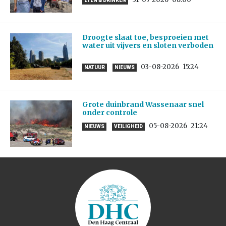
ETEN & DRINKEN
Droogte slaat toe, besproeien met
water uit vijvers en sloten verboden
03-08-2026
15:24
NATUUR
NIEUWS
Grote duinbrand Wassenaar snel
onder controle
05-08-2026
21:24
NIEUWS
VEILIGHEID