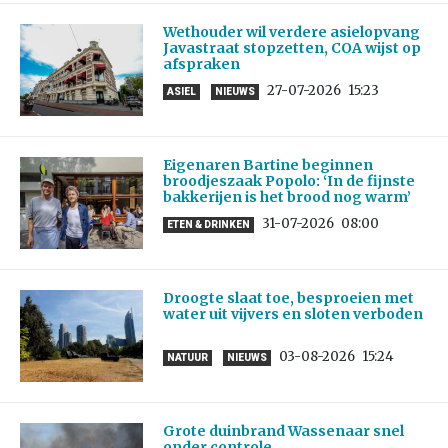
Wethouder wil verdere asielopvang
Javastraat stopzetten, COA wijst op
afspraken
27-07-2026
15:23
ASIEL
NIEUWS
Eigenaren Bartine beginnen
broodjeszaak Popolo: ‘In de fijnste
bakkerijen is het brood nog warm’
31-07-2026
08:00
ETEN & DRINKEN
Droogte slaat toe, besproeien met
water uit vijvers en sloten verboden
03-08-2026
15:24
NATUUR
NIEUWS
Grote duinbrand Wassenaar snel
onder controle