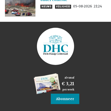
05-08-2026
21:24
NIEUWS
VEILIGHEID
al vanaf
€ 3,21
per week
Abonneer