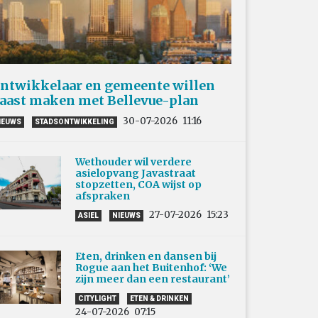
ntwikkelaar en gemeente willen
aast maken met Bellevue-plan
30-07-2026
11:16
IEUWS
STADSONTWIKKELING
Wethouder wil verdere
asielopvang Javastraat
stopzetten, COA wijst op
afspraken
27-07-2026
15:23
ASIEL
NIEUWS
Eten, drinken en dansen bij
Rogue aan het Buitenhof: ‘We
zijn meer dan een restaurant’
CITYLIGHT
ETEN & DRINKEN
24-07-2026
07:15