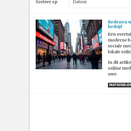
Sorteer op
Redenen wa
bedrijf
Een overtu
moderne be
sociale med
lokale onli
In dit arti
online medi
uwe.
PARTNERBIJD