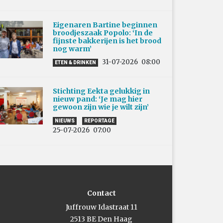
Eigenaren Bartine beginnen
broodjeszaak Popolo: ‘In de
fijnste bakkerijen is het brood
nog warm’
31-07-2026
08:00
ETEN & DRINKEN
Stichting Eekta gelukkig in
nieuw pand: ‘Je mag hier
gewoon zijn wie je wilt zijn’
NIEUWS
REPORTAGE
25-07-2026
07:00
Contact
Juffrouw Idastraat 11
2513 BE Den Haag