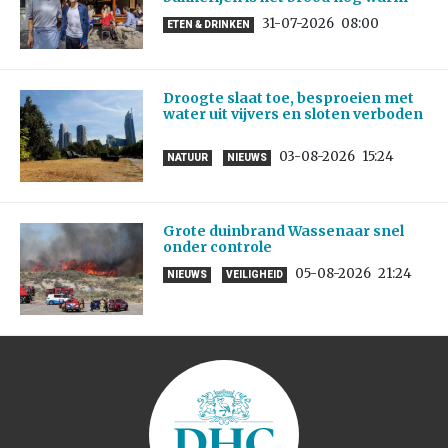
31-07-2026
08:00
ETEN & DRINKEN
Droogte slaat toe, besproeien met
water uit vijvers en sloten verboden
03-08-2026
15:24
NATUUR
NIEUWS
Grote duinbrand Wassenaar snel
onder controle
05-08-2026
21:24
NIEUWS
VEILIGHEID