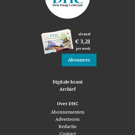
al vanaf
€ 3,21
per week
Abonneer
Digitale krant
Archief
Over DHC
Abonnementen
Adverteren
Redactie
Contact