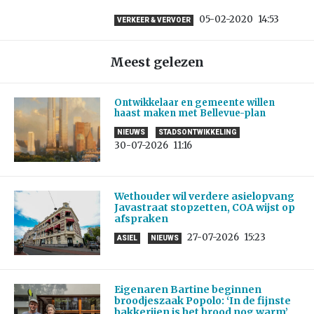
05-02-2020
14:53
VERKEER & VERVOER
Meest gelezen
Ontwikkelaar en gemeente willen
haast maken met Bellevue-plan
NIEUWS
STADSONTWIKKELING
30-07-2026
11:16
Wethouder wil verdere asielopvang
Javastraat stopzetten, COA wijst op
afspraken
27-07-2026
15:23
ASIEL
NIEUWS
Eigenaren Bartine beginnen
broodjeszaak Popolo: ‘In de fijnste
bakkerijen is het brood nog warm’