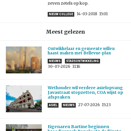
zeven zetels op kop.
14-03-2018
15:01
NIEUW COLLEGE
Meest gelezen
Ontwikkelaar en gemeente willen
haast maken met Bellevue-plan
NIEUWS
STADSONTWIKKELING
30-07-2026
11:16
Wethouder wil verdere asielopvang
Javastraat stopzetten, COA wijst op
afspraken
27-07-2026
15:23
ASIEL
NIEUWS
Eigenaren Bartine beginnen