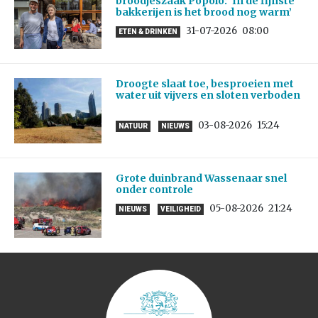
broodjeszaak Popolo: ‘In de fijnste
bakkerijen is het brood nog warm’
31-07-2026
08:00
ETEN & DRINKEN
Droogte slaat toe, besproeien met
water uit vijvers en sloten verboden
03-08-2026
15:24
NATUUR
NIEUWS
Grote duinbrand Wassenaar snel
onder controle
05-08-2026
21:24
NIEUWS
VEILIGHEID