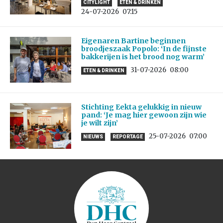
CITYLIGHT
ETEN & DRINKEN
24-07-2026
07:15
Eigenaren Bartine beginnen
broodjeszaak Popolo: ‘In de fijnste
bakkerijen is het brood nog warm’
31-07-2026
08:00
ETEN & DRINKEN
Stichting Eekta gelukkig in nieuw
pand: ‘Je mag hier gewoon zijn wie
je wilt zijn’
25-07-2026
07:00
NIEUWS
REPORTAGE