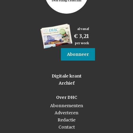
al vanaf
€ 3,21
per week
Abonneer
Digitale krant
Archief
Over DHC
Abonnementen
Adverteren
Redactie
Contact