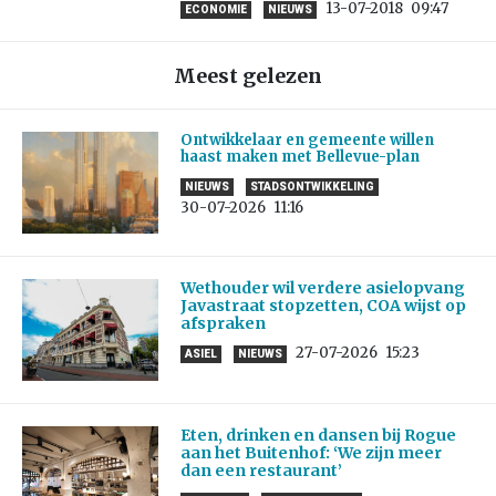
13-07-2018
09:47
ECONOMIE
NIEUWS
Meest gelezen
Ontwikkelaar en gemeente willen
haast maken met Bellevue-plan
NIEUWS
STADSONTWIKKELING
30-07-2026
11:16
Wethouder wil verdere asielopvang
Javastraat stopzetten, COA wijst op
afspraken
27-07-2026
15:23
ASIEL
NIEUWS
Eten, drinken en dansen bij Rogue
aan het Buitenhof: ‘We zijn meer
dan een restaurant’