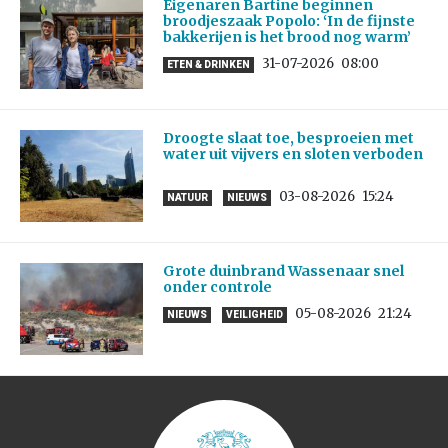
Eigenaren Bartine beginnen
broodjeszaak Popolo: ‘In de fijnste
bakkerijen is het brood nog warm’
31-07-2026
08:00
ETEN & DRINKEN
Droogte slaat toe, besproeien met
water uit vijvers en sloten verboden
03-08-2026
15:24
NATUUR
NIEUWS
Grote duinbrand Wassenaar snel
onder controle
05-08-2026
21:24
NIEUWS
VEILIGHEID