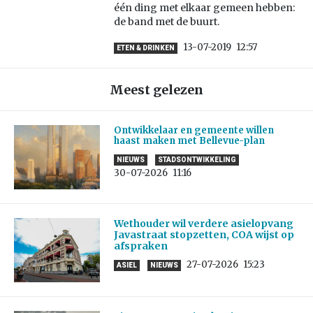
één ding met elkaar gemeen hebben:
de band met de buurt.
13-07-2019
12:57
ETEN & DRINKEN
Meest gelezen
Ontwikkelaar en gemeente willen
haast maken met Bellevue-plan
NIEUWS
STADSONTWIKKELING
30-07-2026
11:16
Wethouder wil verdere asielopvang
Javastraat stopzetten, COA wijst op
afspraken
27-07-2026
15:23
ASIEL
NIEUWS