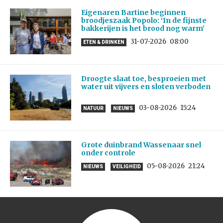
Eigenaren Bartine beginnen
broodjeszaak Popolo: ‘In de fijnste
bakkerijen is het brood nog warm’
31-07-2026
08:00
ETEN & DRINKEN
Droogte slaat toe, besproeien met
water uit vijvers en sloten verboden
03-08-2026
15:24
NATUUR
NIEUWS
Grote duinbrand Wassenaar snel
onder controle
05-08-2026
21:24
NIEUWS
VEILIGHEID