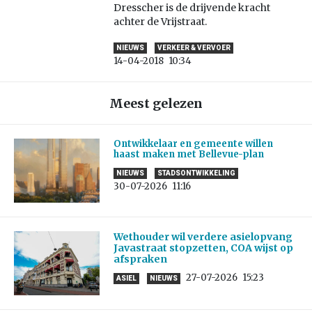
Dresscher is de drijvende kracht
achter de Vrijstraat.
NIEUWS
VERKEER & VERVOER
14-04-2018
10:34
Meest gelezen
Ontwikkelaar en gemeente willen
haast maken met Bellevue-plan
NIEUWS
STADSONTWIKKELING
30-07-2026
11:16
Wethouder wil verdere asielopvang
Javastraat stopzetten, COA wijst op
afspraken
27-07-2026
15:23
ASIEL
NIEUWS