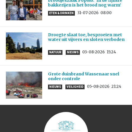
broodjeszaak Popolo: ‘In de fijnste
bakkerijen is het brood nog warm’
31-07-2026
08:00
ETEN & DRINKEN
Droogte slaat toe, besproeien met
water uit vijvers en sloten verboden
03-08-2026
15:24
NATUUR
NIEUWS
Grote duinbrand Wassenaar snel
onder controle
05-08-2026
21:24
NIEUWS
VEILIGHEID