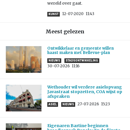
wereld over gaat.
12-07-2020
11:43
KUNST
Meest gelezen
Ontwikkelaar en gemeente willen
haast maken met Bellevue-plan
NIEUWS
STADSONTWIKKELING
30-07-2026
11:16
Wethouder wil verdere asielopvang
Javastraat stopzetten, COA wijst op
afspraken
27-07-2026
15:23
ASIEL
NIEUWS
Eigenaren Bartine beginnen