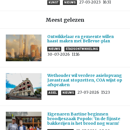
27-03-2023
16:31
KUNST
NIEUWS
Meest gelezen
Ontwikkelaar en gemeente willen
haast maken met Bellevue-plan
NIEUWS
STADSONTWIKKELING
30-07-2026
11:16
Wethouder wil verdere asielopvang
Javastraat stopzetten, COA wijst op
afspraken
27-07-2026
15:23
ASIEL
NIEUWS
Eigenaren Bartine beginnen
broodjeszaak Popolo: ‘In de fijnste
bakkerijen is het brood nog warm’