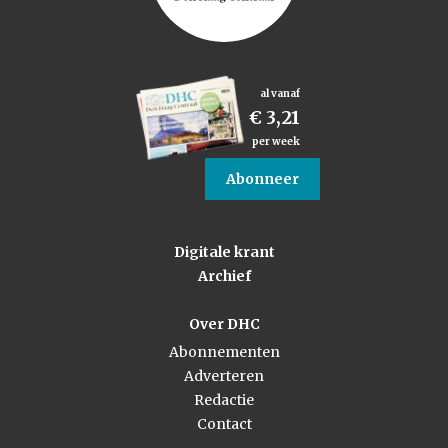
al vanaf
€ 3,21
per week
Abonneer
Digitale krant
Archief
Over DHC
Abonnementen
Adverteren
Redactie
Contact