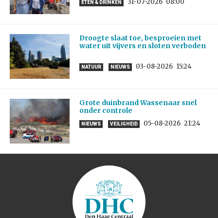
31-07-2026
08:00
ETEN & DRINKEN
Droogte slaat toe, besproeien met
water uit vijvers en sloten verboden
03-08-2026
15:24
NATUUR
NIEUWS
Grote duinbrand Wassenaar snel
onder controle
05-08-2026
21:24
NIEUWS
VEILIGHEID