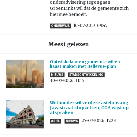
onderadvisering tegengaan.
GroenLinks wil dat de gemeente zich
hiermee bemoeit.
10-07-2019
09:45
ONDERWIJS
Meest gelezen
Ontwikkelaar en gemeente willen
haast maken met Bellevue-plan
NIEUWS
STADSONTWIKKELING
30-07-2026
11:16
Wethouder wil verdere asielopvang
Javastraat stopzetten, COA wijst op
afspraken
27-07-2026
15:23
ASIEL
NIEUWS