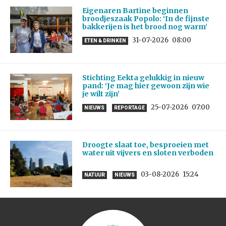
Eigenaren Bartine beginnen
broodjeszaak Popolo: ‘In de fijnste
bakkerijen is het brood nog warm’
31-07-2026
08:00
ETEN & DRINKEN
Stichting Eekta gelukkig in nieuw
pand: ‘Je mag hier gewoon zijn wie
je wilt zijn’
25-07-2026
07:00
NIEUWS
REPORTAGE
Droogte slaat toe, besproeien met
water uit vijvers en sloten verboden
03-08-2026
15:24
NATUUR
NIEUWS