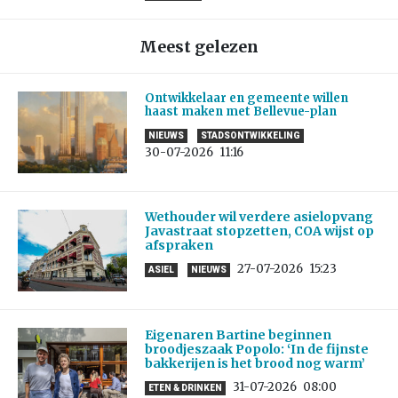
Meest gelezen
Ontwikkelaar en gemeente willen
haast maken met Bellevue-plan
NIEUWS
STADSONTWIKKELING
30-07-2026
11:16
Wethouder wil verdere asielopvang
Javastraat stopzetten, COA wijst op
afspraken
27-07-2026
15:23
ASIEL
NIEUWS
Eigenaren Bartine beginnen
broodjeszaak Popolo: ‘In de fijnste
bakkerijen is het brood nog warm’
31-07-2026
08:00
ETEN & DRINKEN