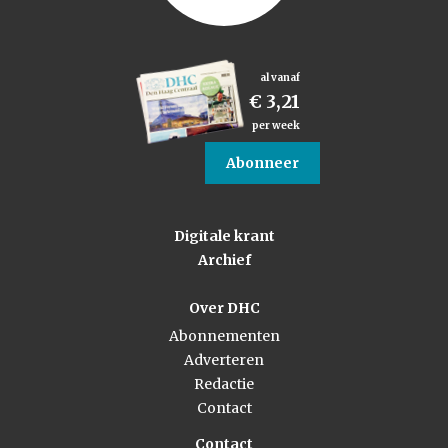
al vanaf
€ 3,21
per week
Abonneer
Digitale krant
Archief
Over DHC
Abonnementen
Adverteren
Redactie
Contact
Contact