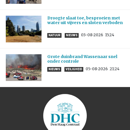
Droogte slaat toe, besproeien met
water uit vijvers en sloten verboden
03-08-2026
15:24
NATUUR
NIEUWS
Grote duinbrand Wassenaar snel
onder controle
05-08-2026
21:24
NIEUWS
VEILIGHEID