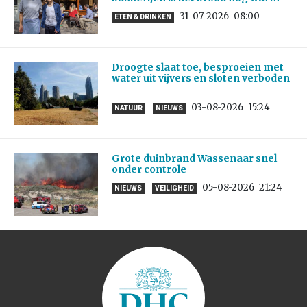
31-07-2026
08:00
ETEN & DRINKEN
Droogte slaat toe, besproeien met
water uit vijvers en sloten verboden
03-08-2026
15:24
NATUUR
NIEUWS
Grote duinbrand Wassenaar snel
onder controle
05-08-2026
21:24
NIEUWS
VEILIGHEID