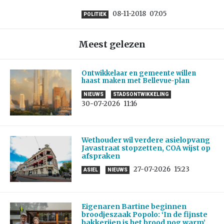
08-11-2018
07:05
POLITIEK
Meest gelezen
Ontwikkelaar en gemeente willen
haast maken met Bellevue-plan
NIEUWS
STADSONTWIKKELING
30-07-2026
11:16
Wethouder wil verdere asielopvang
Javastraat stopzetten, COA wijst op
afspraken
27-07-2026
15:23
ASIEL
NIEUWS
Eigenaren Bartine beginnen
broodjeszaak Popolo: ‘In de fijnste
bakkerijen is het brood nog warm’