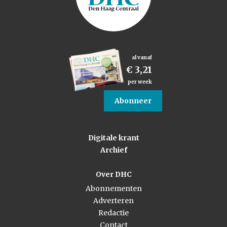
al vanaf
€ 3,21
per week
Abonneer
Digitale krant
Archief
Over DHC
Abonnementen
Adverteren
Redactie
Contact