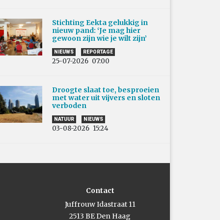
Stichting Eekta gelukkig in
nieuw pand: ‘Je mag hier
gewoon zijn wie je wilt zijn’
NIEUWS
REPORTAGE
25-07-2026
07:00
Droogte slaat toe, besproeien
met water uit vijvers en sloten
verboden
NATUUR
NIEUWS
03-08-2026
15:24
Contact
Juffrouw Idastraat 11
2513 BE Den Haag