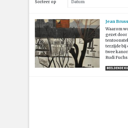
Sorteer op
Jean Brus
Waarom wor
gezet door
tentoonstel
terzijde bi
twee kanon
Rudi Fuchs 
BEELDENDE K