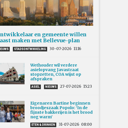
ntwikkelaar en gemeente willen
aast maken met Bellevue-plan
30-07-2026
11:16
IEUWS
STADSONTWIKKELING
Wethouder wil verdere
asielopvang Javastraat
stopzetten, COA wijst op
afspraken
27-07-2026
15:23
ASIEL
NIEUWS
Eigenaren Bartine beginnen
broodjeszaak Popolo: ‘In de
fijnste bakkerijen is het brood
nog warm’
31-07-2026
08:00
ETEN & DRINKEN