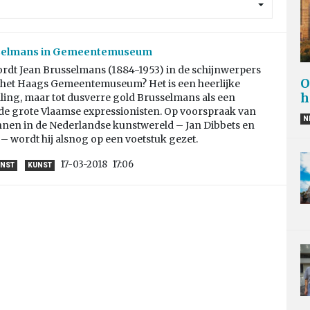
selmans in Gemeentemuseum
dt Jean Brusselmans (1884-1953) in de schijnwerpers
O
 het Haags Gemeentemuseum? Het is een heerlijke
h
ling, maar tot dusverre gold Brusselmans als een
j de grote Vlaamse expressionisten. Op voorspraak van
N
nen in de Nederlandse kunstwereld – Jan Dibbets en
– wordt hij alsnog op een voetstuk gezet.
17-03-2018
17:06
UNST
KUNST