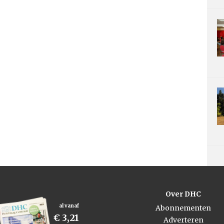
Over DHC
al vanaf
Abonnementen
€ 3,21
Adverteren