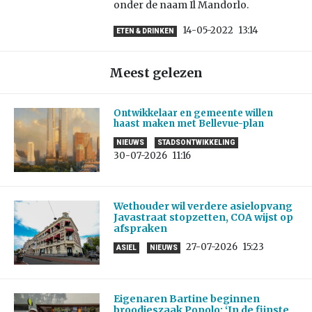
onder de naam Il Mandorlo.
14-05-2022
13:14
ETEN & DRINKEN
Meest gelezen
Ontwikkelaar en gemeente willen
haast maken met Bellevue-plan
NIEUWS
STADSONTWIKKELING
30-07-2026
11:16
Wethouder wil verdere asielopvang
Javastraat stopzetten, COA wijst op
afspraken
27-07-2026
15:23
ASIEL
NIEUWS
Eigenaren Bartine beginnen
broodjeszaak Popolo: ‘In de fijnste