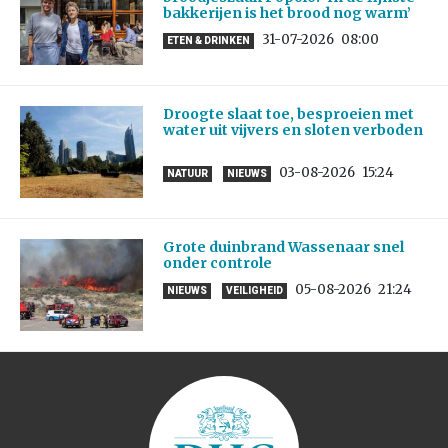
bakkerijen is het brood nog warm’
31-07-2026
08:00
ETEN & DRINKEN
Droogte slaat toe, besproeien met
water uit vijvers en sloten verboden
03-08-2026
15:24
NATUUR
NIEUWS
Grote duinbrand Wassenaar snel
onder controle
05-08-2026
21:24
NIEUWS
VEILIGHEID