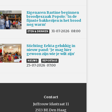
Eigenaren Bartine beginnen
broodjeszaak Popolo: ‘In de
fijnste bakkerijen is het brood
nog warm’
31-07-2026
08:00
ETEN & DRINKEN
Stichting Eekta gelukkig in
nieuw pand: ‘Je mag hier
gewoon zijn wie je wilt zijn’
NIEUWS
REPORTAGE
25-07-2026
07:00
Contact
Juffrouw Idastraat 11
2513 BE Den Haag