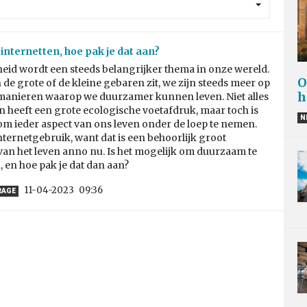
nternetten, hoe pak je dat aan?
id wordt een steeds belangrijker thema in onze wereld.
O
n de grote of de kleine gebaren zit, we zijn steeds meer op
h
manieren waarop we duurzamer kunnen leven. Niet alles
 heeft een grote ecologische voetafdruk, maar toch is
N
om ieder aspect van ons leven onder de loep te nemen.
nternetgebruik, want dat is een behoorlijk groot
an het leven anno nu. Is het mogelijk om duurzaam te
, en hoe pak je dat dan aan?
11-04-2023
09:36
RAGE