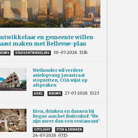
ntwikkelaar en gemeente willen
aast maken met Bellevue-plan
30-07-2026
11:16
IEUWS
STADSONTWIKKELING
Wethouder wil verdere
asielopvang Javastraat
stopzetten, COA wijst op
afspraken
27-07-2026
15:23
ASIEL
NIEUWS
Eten, drinken en dansen bij
Rogue aan het Buitenhof: ‘We
zijn meer dan een restaurant’
CITYLIGHT
ETEN & DRINKEN
24-07-2026
07:15