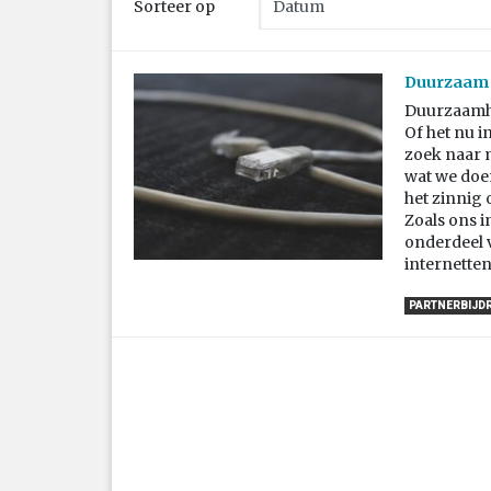
Sorteer op
Duurzaam i
Duurzaamhe
Of het nu i
zoek naar 
wat we doen
het zinnig 
Zoals ons i
onderdeel v
internetten
PARTNERBIJD