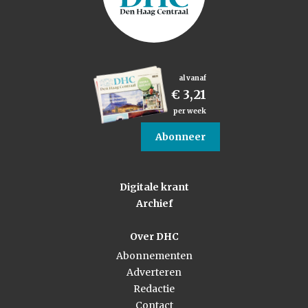
al vanaf
€ 3,21
per week
Abonneer
Digitale krant
Archief
Over DHC
Abonnementen
Adverteren
Redactie
Contact