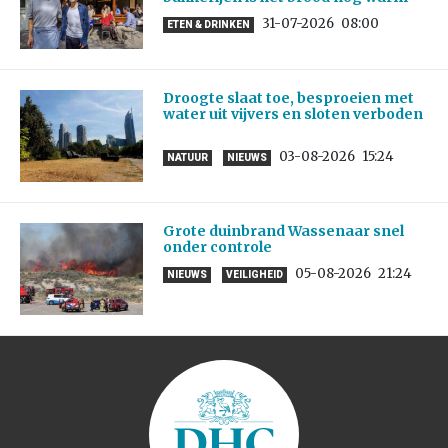
31-07-2026
08:00
ETEN & DRINKEN
Droogte slaat toe, besproeien met
water uit vijvers en sloten verboden
03-08-2026
15:24
NATUUR
NIEUWS
Grote duinbrand Wassenaar snel
onder controle
05-08-2026
21:24
NIEUWS
VEILIGHEID