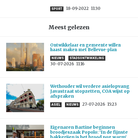
18-09-2022
11:30
SPORT
Meest gelezen
Ontwikkelaar en gemeente willen
haast maken met Bellevue-plan
NIEUWS
STADSONTWIKKELING
30-07-2026
11:16
Wethouder wil verdere asielopvang
Javastraat stopzetten, COA wijst op
afspraken
27-07-2026
15:23
ASIEL
NIEUWS
Eigenaren Bartine beginnen
broodjeszaak Popolo: ‘In de fijnste
bakkerijen is het brood nog warm’