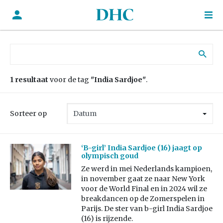
Zoek naar:
1 resultaat
voor de tag
"India Sardjoe"
.
Sorteer op
‘B-girl’ India Sardjoe (16) jaagt op
olympisch goud
Ze werd in mei Nederlands kampioen,
in november gaat ze naar New York
voor de World Final en in 2024 wil ze
breakdancen op de Zomerspelen in
Parijs. De ster van b-girl India Sardjoe
(16) is rijzende.