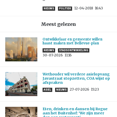
12-04-2018
16:43
NIEUWS
POLITIEK
Meest gelezen
Ontwikkelaar en gemeente willen
haast maken met Bellevue-plan
NIEUWS
STADSONTWIKKELING
30-07-2026
11:16
Wethouder wil verdere asielopvang
Javastraat stopzetten, COA wijst op
afspraken
27-07-2026
15:23
ASIEL
NIEUWS
Eten, drinken en dansen bij Rogue
aan het Buitenhof: ‘We zijn meer