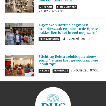
dan een restaurant’
CITYLIGHT
ETEN & DRINKEN
24-07-2026
07:15
Eigenaren Bartine beginnen
broodjeszaak Popolo: ‘In de fijnste
bakkerijen is het brood nog warm’
31-07-2026
08:00
ETEN & DRINKEN
Stichting Eekta gelukkig in nieuw
pand: ‘Je mag hier gewoon zijn wie
je wilt zijn’
25-07-2026
07:00
NIEUWS
REPORTAGE