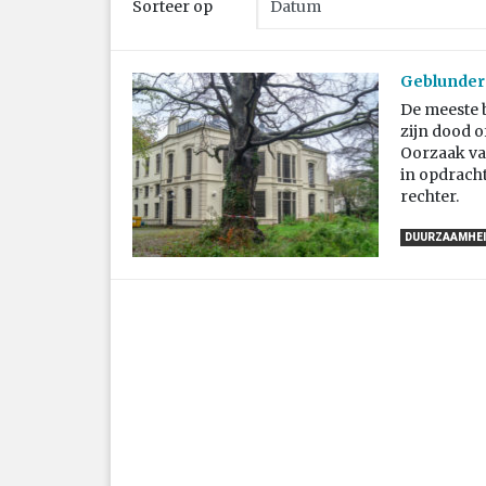
Sorteer op
Geblunder 
De meeste b
zijn dood 
Oorzaak va
in opdracht
rechter.
DUURZAAMHEI