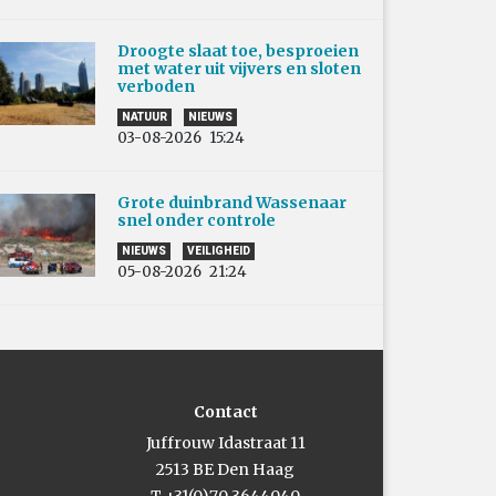
Droogte slaat toe, besproeien
met water uit vijvers en sloten
verboden
NATUUR
NIEUWS
03-08-2026
15:24
Grote duinbrand Wassenaar
snel onder controle
NIEUWS
VEILIGHEID
05-08-2026
21:24
Contact
Juffrouw Idastraat 11
2513 BE Den Haag