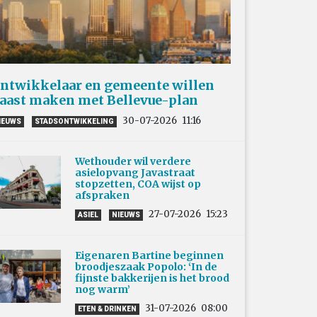
ntwikkelaar en gemeente willen
aast maken met Bellevue-plan
30-07-2026
11:16
IEUWS
STADSONTWIKKELING
Wethouder wil verdere
asielopvang Javastraat
stopzetten, COA wijst op
afspraken
27-07-2026
15:23
ASIEL
NIEUWS
Eigenaren Bartine beginnen
broodjeszaak Popolo: ‘In de
fijnste bakkerijen is het brood
nog warm’
31-07-2026
08:00
ETEN & DRINKEN