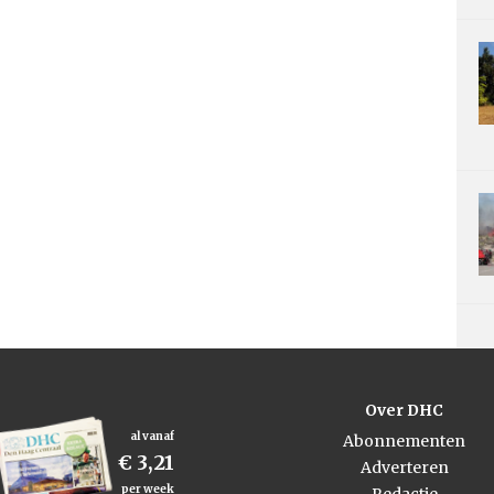
Over DHC
al vanaf
Abonnementen
€ 3,21
Adverteren
per week