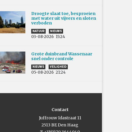
Droogte slaat toe, besproeien
met water uit vijvers en sloten
verboden
NATUUR
NIEUWS
03-08-2026
15:24
Grote duinbrand Wassenaar
snel onder controle
NIEUWS
VEILIGHEID
05-08-2026
21:24
Contact
Juffrouw Idastraat 11
2513 BE Den Haag