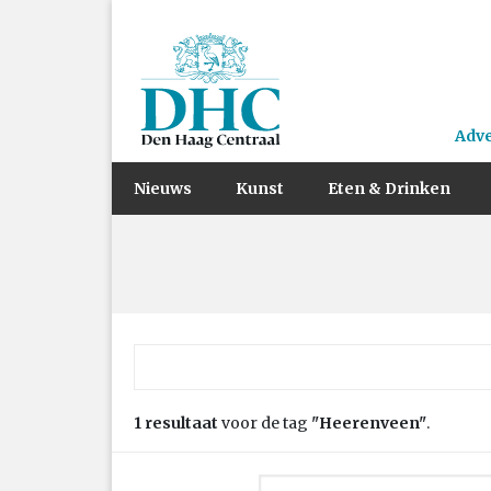
Adv
Nieuws
Kunst
Eten & Drinken
Zoek naar:
1 resultaat
voor de tag
"Heerenveen"
.