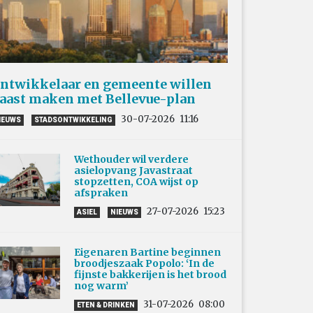
ntwikkelaar en gemeente willen
aast maken met Bellevue-plan
30-07-2026
11:16
IEUWS
STADSONTWIKKELING
Wethouder wil verdere
asielopvang Javastraat
stopzetten, COA wijst op
afspraken
27-07-2026
15:23
ASIEL
NIEUWS
Eigenaren Bartine beginnen
broodjeszaak Popolo: ‘In de
fijnste bakkerijen is het brood
nog warm’
31-07-2026
08:00
ETEN & DRINKEN