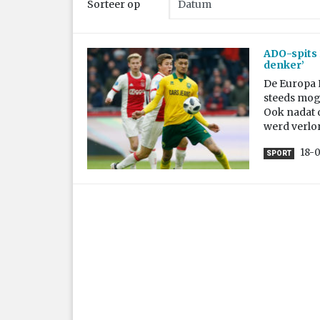
Sorteer op
ADO-spits 
denker’
De Europa 
steeds mog
Ook nadat 
werd verlo
18-
SPORT