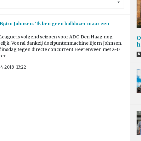
Bjørn Johnsen: ‘Ik ben geen bulldozer maar een
League is volgend seizoen voor ADO Den Haag nog
O
elijk. Vooral dankzij doelpuntenmachine Bjørn Johnsen.
h
dinsdag tegen directe concurrent Heerenveen met 2-0
N
ren.
04-2018
13:22