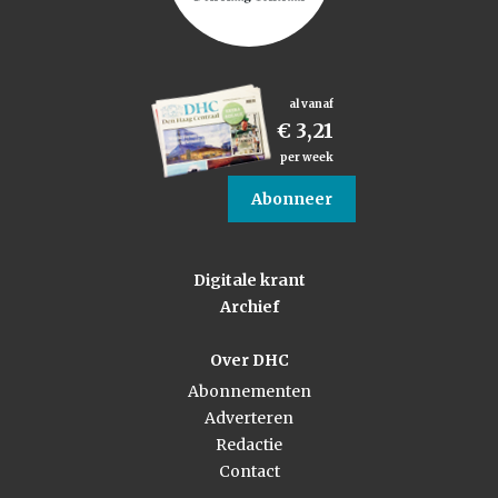
al vanaf
€ 3,21
per week
Abonneer
Digitale krant
Archief
Over DHC
Abonnementen
Adverteren
Redactie
Contact