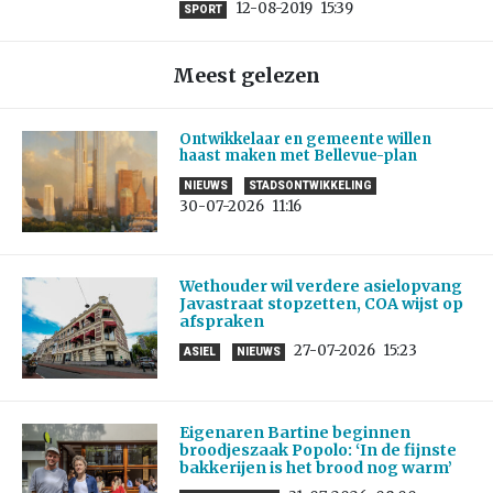
12-08-2019
15:39
SPORT
Meest gelezen
Ontwikkelaar en gemeente willen
haast maken met Bellevue-plan
NIEUWS
STADSONTWIKKELING
30-07-2026
11:16
Wethouder wil verdere asielopvang
Javastraat stopzetten, COA wijst op
afspraken
27-07-2026
15:23
ASIEL
NIEUWS
Eigenaren Bartine beginnen
broodjeszaak Popolo: ‘In de fijnste
bakkerijen is het brood nog warm’