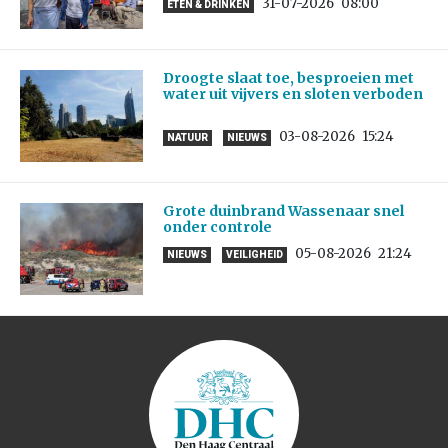
31-07-2026
08:00
ETEN & DRINKEN
Droogte slaat toe, besproeien met
water uit vijvers en sloten verboden
03-08-2026
15:24
NATUUR
NIEUWS
Grote duinbrand Wassenaar snel
onder controle
05-08-2026
21:24
NIEUWS
VEILIGHEID