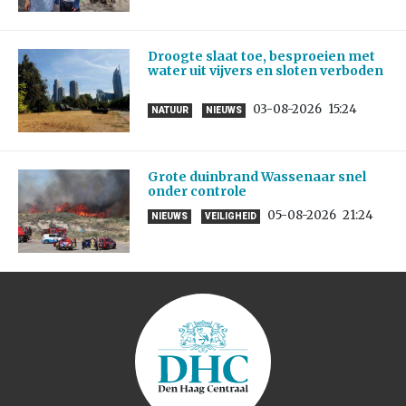
Droogte slaat toe, besproeien met
water uit vijvers en sloten verboden
03-08-2026
15:24
NATUUR
NIEUWS
Grote duinbrand Wassenaar snel
onder controle
05-08-2026
21:24
NIEUWS
VEILIGHEID