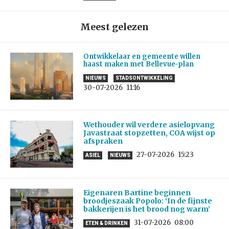
Meest gelezen
Ontwikkelaar en gemeente willen
haast maken met Bellevue-plan
NIEUWS
STADSONTWIKKELING
30-07-2026
11:16
Wethouder wil verdere asielopvang
Javastraat stopzetten, COA wijst op
afspraken
27-07-2026
15:23
ASIEL
NIEUWS
Eigenaren Bartine beginnen
broodjeszaak Popolo: ‘In de fijnste
bakkerijen is het brood nog warm’
31-07-2026
08:00
ETEN & DRINKEN