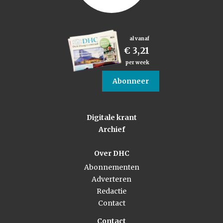
al vanaf
€ 3,21
per week
Abonneer
Digitale krant
Archief
Over DHC
Abonnementen
Adverteren
Redactie
Contact
Contact