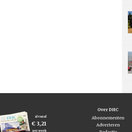
Over DHC
al vanaf
Abonnementen
€ 3,21
Adverteren
per week