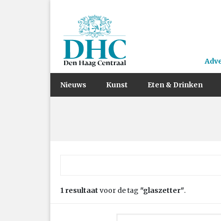
Adv
Nieuws
Kunst
Eten & Drinken
Zoek naar:
1 resultaat
voor de tag
"glaszetter"
.