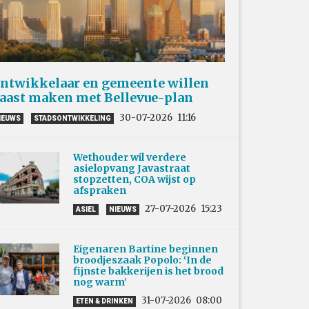
ntwikkelaar en gemeente willen
aast maken met Bellevue-plan
30-07-2026
11:16
IEUWS
STADSONTWIKKELING
Wethouder wil verdere
asielopvang Javastraat
stopzetten, COA wijst op
afspraken
27-07-2026
15:23
ASIEL
NIEUWS
Eigenaren Bartine beginnen
broodjeszaak Popolo: ‘In de
fijnste bakkerijen is het brood
nog warm’
31-07-2026
08:00
ETEN & DRINKEN