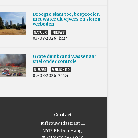
Droogte slaat toe, besproeien
met water uit vijvers en sloten
verboden
NATUUR
NIEUWS
03-08-2026
15:24
Grote duinbrand Wassenaar
snel onder controle
NIEUWS
VEILIGHEID
05-08-2026
21:24
Contact
Juffrouw Idastraat 11
2513 BE Den Haag