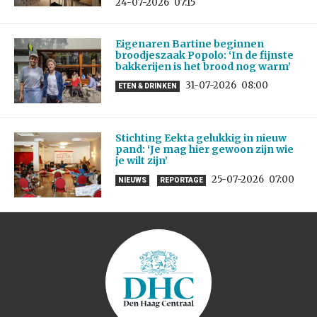
24-07-2026
07:15
Eigenaren Bartine beginnen
broodjeszaak Popolo: ‘In de fijnste
bakkerijen is het brood nog warm’
31-07-2026
08:00
ETEN & DRINKEN
Stichting Eekta gelukkig in nieuw
pand: ‘Je mag hier gewoon zijn wie
je wilt zijn’
25-07-2026
07:00
NIEUWS
REPORTAGE