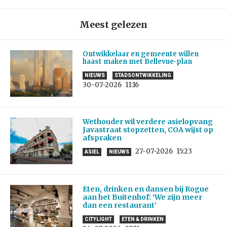
Meest gelezen
Ontwikkelaar en gemeente willen
haast maken met Bellevue-plan
NIEUWS
STADSONTWIKKELING
30-07-2026
11:16
Wethouder wil verdere asielopvang
Javastraat stopzetten, COA wijst op
afspraken
27-07-2026
15:23
ASIEL
NIEUWS
Eten, drinken en dansen bij Rogue
aan het Buitenhof: ‘We zijn meer
dan een restaurant’
CITYLIGHT
ETEN & DRINKEN