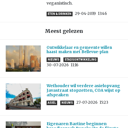
veganistisch.
29-04-2019
13:46
ETEN & DRINKEN
Meest gelezen
Ontwikkelaar en gemeente willen
haast maken met Bellevue-plan
NIEUWS
STADSONTWIKKELING
30-07-2026
11:16
Wethouder wil verdere asielopvang
Javastraat stopzetten, COA wijst op
afspraken
27-07-2026
15:23
ASIEL
NIEUWS
Eigenaren Bartine beginnen