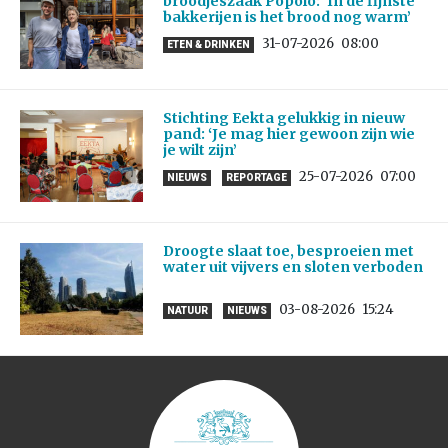
broodjeszaak Popolo: ‘In de fijnste
bakkerijen is het brood nog warm’
31-07-2026
08:00
ETEN & DRINKEN
Stichting Eekta gelukkig in nieuw
pand: ‘Je mag hier gewoon zijn wie
je wilt zijn’
25-07-2026
07:00
NIEUWS
REPORTAGE
Droogte slaat toe, besproeien met
water uit vijvers en sloten verboden
03-08-2026
15:24
NATUUR
NIEUWS