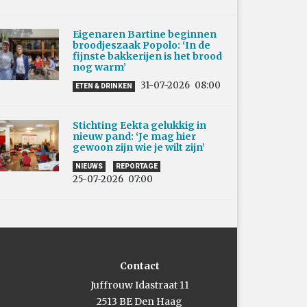
Eigenaren Bartine beginnen
broodjeszaak Popolo: ‘In de
fijnste bakkerijen is het brood
nog warm’
31-07-2026
08:00
ETEN & DRINKEN
Stichting Eekta gelukkig in
nieuw pand: ‘Je mag hier
gewoon zijn wie je wilt zijn’
NIEUWS
REPORTAGE
25-07-2026
07:00
Contact
Juffrouw Idastraat 11
2513 BE Den Haag