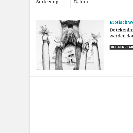
Sorteer op
Erotisch w
De tekenin
werden doo
BEELDENDE K