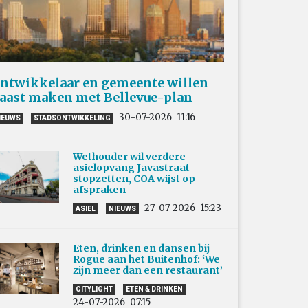
ntwikkelaar en gemeente willen
aast maken met Bellevue-plan
30-07-2026
11:16
IEUWS
STADSONTWIKKELING
Wethouder wil verdere
asielopvang Javastraat
stopzetten, COA wijst op
afspraken
27-07-2026
15:23
ASIEL
NIEUWS
Eten, drinken en dansen bij
Rogue aan het Buitenhof: ‘We
zijn meer dan een restaurant’
CITYLIGHT
ETEN & DRINKEN
24-07-2026
07:15