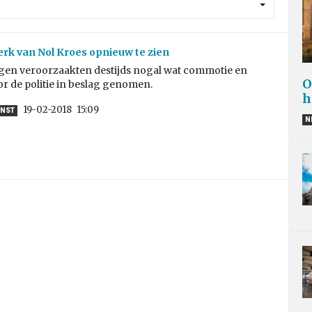
erk van Nol Kroes opnieuw te zien
gen veroorzaakten destijds nogal wat commotie en
O
r de politie in beslag genomen.
h
19-02-2018
15:09
UNST
N