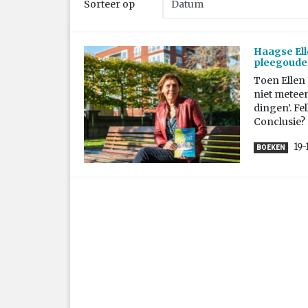
Sorteer op
Haagse Elle
pleegouder
Toen Ellen
niet meteen
dingen’. Fe
Conclusie?
19-
BOEKEN