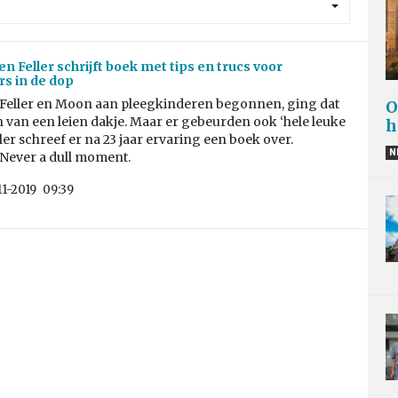
n Feller schrijft boek met tips en trucs voor
s in de dop
 Feller en Moon aan pleegkinderen begonnen, ging dat
O
 van een leien dakje. Maar er gebeurden ook ‘hele leuke
h
ller schreef er na 23 jaar ervaring een boek over.
N
 Never a dull moment.
11-2019
09:39