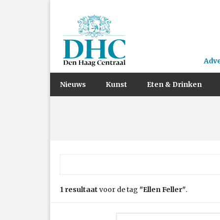
Adv
Nieuws
Kunst
Eten & Drinken
Zoek naar:
1 resultaat
voor de tag
"Ellen Feller"
.