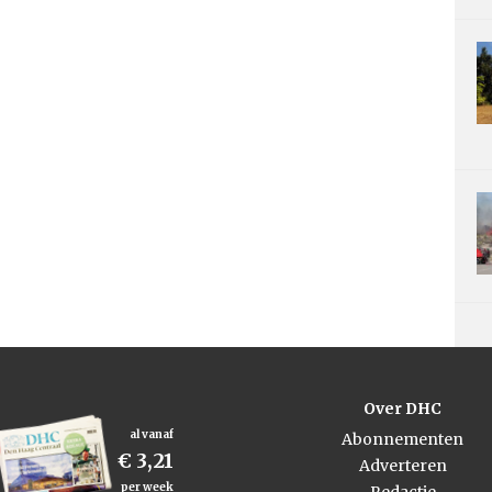
Over DHC
al vanaf
Abonnementen
€ 3,21
Adverteren
per week