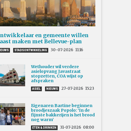
ntwikkelaar en gemeente willen
aast maken met Bellevue-plan
30-07-2026
11:16
IEUWS
STADSONTWIKKELING
Wethouder wil verdere
asielopvang Javastraat
stopzetten, COA wijst op
afspraken
27-07-2026
15:23
ASIEL
NIEUWS
Eigenaren Bartine beginnen
broodjeszaak Popolo: ‘In de
fijnste bakkerijen is het brood
nog warm’
31-07-2026
08:00
ETEN & DRINKEN