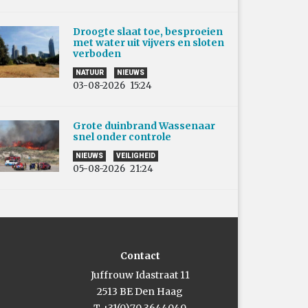
Droogte slaat toe, besproeien
met water uit vijvers en sloten
verboden
NATUUR
NIEUWS
03-08-2026
15:24
Grote duinbrand Wassenaar
snel onder controle
NIEUWS
VEILIGHEID
05-08-2026
21:24
Contact
Juffrouw Idastraat 11
2513 BE Den Haag