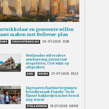
ntwikkelaar en gemeente willen
aast maken met Bellevue-plan
30-07-2026
11:16
IEUWS
STADSONTWIKKELING
Wethouder wil verdere
asielopvang Javastraat
stopzetten, COA wijst op
afspraken
27-07-2026
15:23
ASIEL
NIEUWS
Eigenaren Bartine beginnen
broodjeszaak Popolo: ‘In de
fijnste bakkerijen is het brood
nog warm’
31-07-2026
08:00
ETEN & DRINKEN