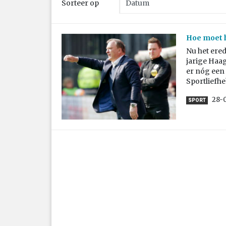
Sorteer op
Hoe moet h
Nu het ered
jarige Haa
er nóg een 
Sportliefhe
28-
SPORT