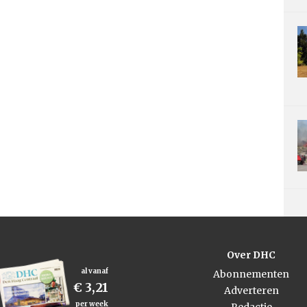
Over DHC
al vanaf
Abonnementen
€ 3,21
Adverteren
per week