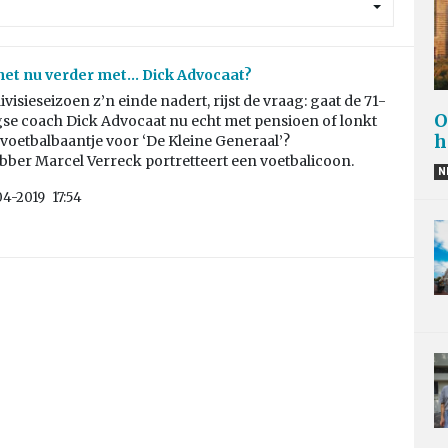
et nu verder met… Dick Advocaat?
ivisieseizoen z’n einde nadert, rijst de vraag: gaat de 71-
O
gse coach Dick Advocaat nu echt met pensioen of lonkt
h
voetbalbaantje voor ‘De Kleine Generaal’?
bber Marcel Verreck portretteert een voetbalicoon.
N
04-2019
17:54