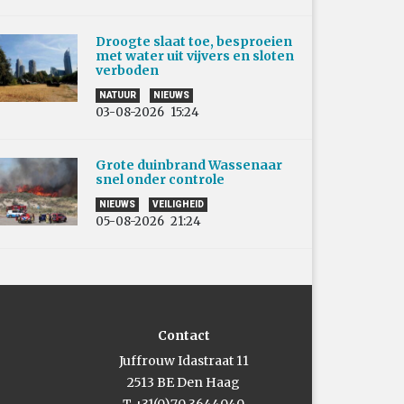
Droogte slaat toe, besproeien
met water uit vijvers en sloten
verboden
NATUUR
NIEUWS
03-08-2026
15:24
Grote duinbrand Wassenaar
snel onder controle
NIEUWS
VEILIGHEID
05-08-2026
21:24
Contact
Juffrouw Idastraat 11
2513 BE Den Haag