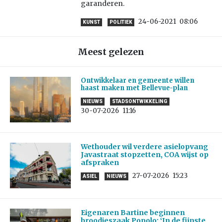
garanderen.
24-06-2021
08:06
KUNST
POLITIEK
Meest gelezen
Ontwikkelaar en gemeente willen
haast maken met Bellevue-plan
NIEUWS
STADSONTWIKKELING
30-07-2026
11:16
Wethouder wil verdere asielopvang
Javastraat stopzetten, COA wijst op
afspraken
27-07-2026
15:23
ASIEL
NIEUWS
Eigenaren Bartine beginnen
broodjeszaak Popolo: ‘In de fijnste