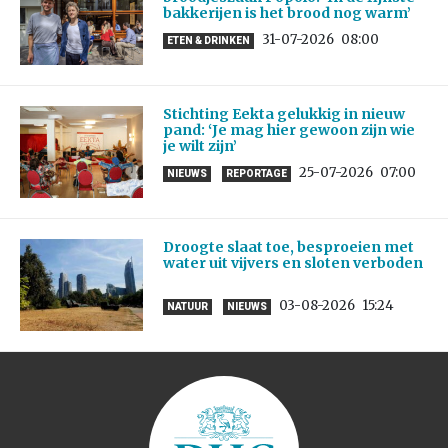
bakkerijen is het brood nog warm’
31-07-2026
08:00
ETEN & DRINKEN
Stichting Eekta gelukkig in nieuw
pand: ‘Je mag hier gewoon zijn wie
je wilt zijn’
25-07-2026
07:00
NIEUWS
REPORTAGE
Droogte slaat toe, besproeien met
water uit vijvers en sloten verboden
03-08-2026
15:24
NATUUR
NIEUWS