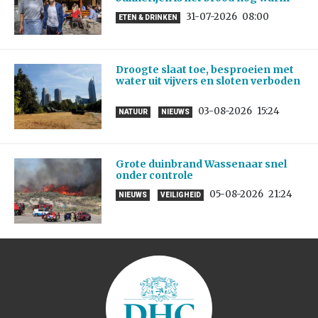
31-07-2026
08:00
ETEN & DRINKEN
Droogte slaat toe, besproeien met
water uit vijvers en sloten verboden
03-08-2026
15:24
NATUUR
NIEUWS
Grote duinbrand Wassenaar snel
onder controle
05-08-2026
21:24
NIEUWS
VEILIGHEID