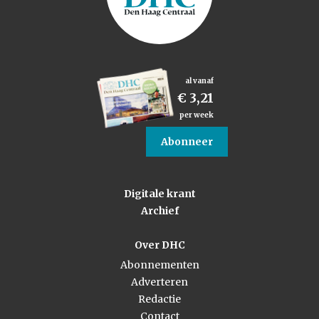
al vanaf
€ 3,21
per week
Abonneer
Digitale krant
Archief
Over DHC
Abonnementen
Adverteren
Redactie
Contact