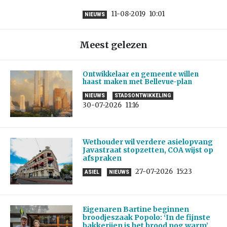
11-08-2019
10:01
NIEUWS
Meest gelezen
Ontwikkelaar en gemeente willen
haast maken met Bellevue-plan
NIEUWS
STADSONTWIKKELING
30-07-2026
11:16
Wethouder wil verdere asielopvang
Javastraat stopzetten, COA wijst op
afspraken
27-07-2026
15:23
ASIEL
NIEUWS
Eigenaren Bartine beginnen
broodjeszaak Popolo: ‘In de fijnste
bakkerijen is het brood nog warm’