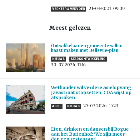
21-03-2021
09:09
VERKEER & VERVOER
Meest gelezen
Ontwikkelaar en gemeente willen
haast maken met Bellevue-plan
NIEUWS
STADSONTWIKKELING
30-07-2026
11:16
Wethouder wil verdere asielopvang
Javastraat stopzetten, COA wijst op
afspraken
27-07-2026
15:23
ASIEL
NIEUWS
Eten, drinken en dansen bij Rogue
aan het Buitenhof: ‘We zijn meer
dan een restaurant’