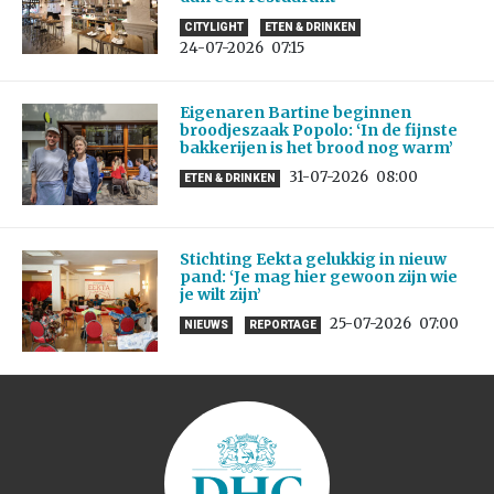
CITYLIGHT
ETEN & DRINKEN
24-07-2026
07:15
Eigenaren Bartine beginnen
broodjeszaak Popolo: ‘In de fijnste
bakkerijen is het brood nog warm’
31-07-2026
08:00
ETEN & DRINKEN
Stichting Eekta gelukkig in nieuw
pand: ‘Je mag hier gewoon zijn wie
je wilt zijn’
25-07-2026
07:00
NIEUWS
REPORTAGE