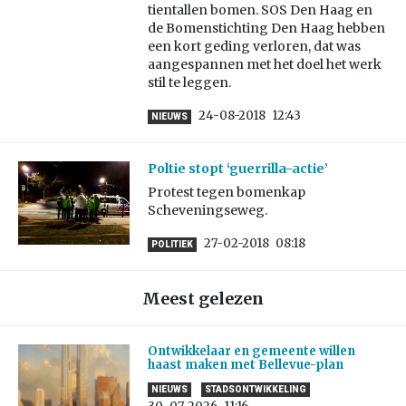
tientallen bomen. SOS Den Haag en
de Bomenstichting Den Haag hebben
een kort geding verloren, dat was
aangespannen met het doel het werk
stil te leggen.
24-08-2018
12:43
NIEUWS
Poltie stopt ‘guerrilla-actie’
Protest tegen bomenkap
Scheveningseweg.
27-02-2018
08:18
POLITIEK
Meest gelezen
Ontwikkelaar en gemeente willen
haast maken met Bellevue-plan
NIEUWS
STADSONTWIKKELING