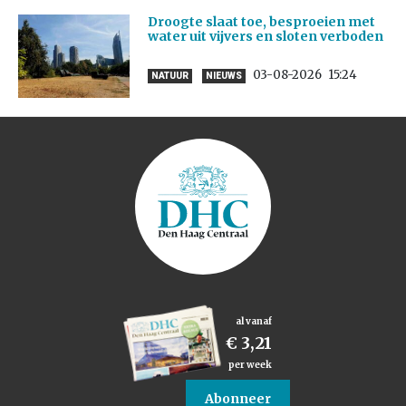
Droogte slaat toe, besproeien met
water uit vijvers en sloten verboden
03-08-2026
15:24
NATUUR
NIEUWS
al vanaf
€ 3,21
per week
Abonneer