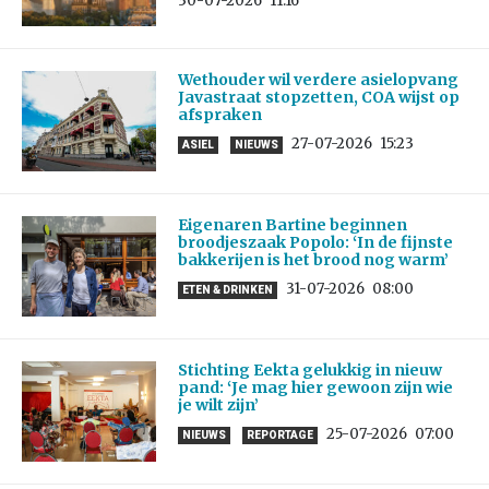
30-07-2026
11:16
Wethouder wil verdere asielopvang
Javastraat stopzetten, COA wijst op
afspraken
27-07-2026
15:23
ASIEL
NIEUWS
Eigenaren Bartine beginnen
broodjeszaak Popolo: ‘In de fijnste
bakkerijen is het brood nog warm’
31-07-2026
08:00
ETEN & DRINKEN
Stichting Eekta gelukkig in nieuw
pand: ‘Je mag hier gewoon zijn wie
je wilt zijn’
25-07-2026
07:00
NIEUWS
REPORTAGE