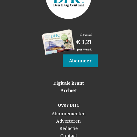
al vanaf
€ 3,21
per week
Abonneer
Digitale krant
Archief
Over DHC
Abonnementen
Adverteren
Redactie
Contact