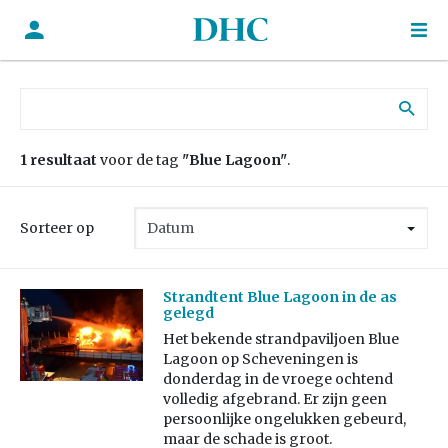
Zoek naar:
1 resultaat
voor de tag
"Blue Lagoon"
.
Sorteer op
Strandtent Blue Lagoon in de as
gelegd
Het bekende strandpaviljoen Blue
Lagoon op Scheveningen is
donderdag in de vroege ochtend
volledig afgebrand. Er zijn geen
persoonlijke ongelukken gebeurd,
maar de schade is groot.