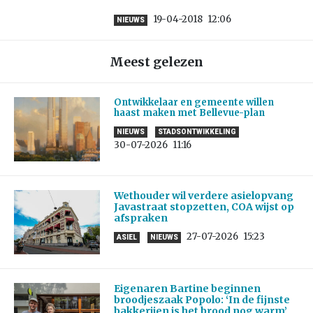
19-04-2018
12:06
NIEUWS
Meest gelezen
Ontwikkelaar en gemeente willen
haast maken met Bellevue-plan
NIEUWS
STADSONTWIKKELING
30-07-2026
11:16
Wethouder wil verdere asielopvang
Javastraat stopzetten, COA wijst op
afspraken
27-07-2026
15:23
ASIEL
NIEUWS
Eigenaren Bartine beginnen
broodjeszaak Popolo: ‘In de fijnste
bakkerijen is het brood nog warm’