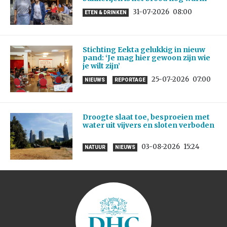
31-07-2026
08:00
ETEN & DRINKEN
Stichting Eekta gelukkig in nieuw
pand: ‘Je mag hier gewoon zijn wie
je wilt zijn’
25-07-2026
07:00
NIEUWS
REPORTAGE
Droogte slaat toe, besproeien met
water uit vijvers en sloten verboden
03-08-2026
15:24
NATUUR
NIEUWS