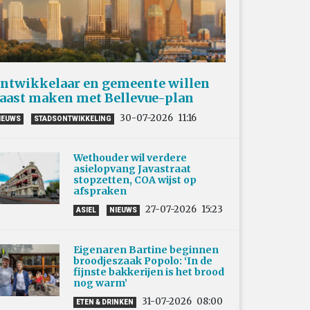
ntwikkelaar en gemeente willen
aast maken met Bellevue-plan
30-07-2026
11:16
IEUWS
STADSONTWIKKELING
Wethouder wil verdere
asielopvang Javastraat
stopzetten, COA wijst op
afspraken
27-07-2026
15:23
ASIEL
NIEUWS
Eigenaren Bartine beginnen
broodjeszaak Popolo: ‘In de
fijnste bakkerijen is het brood
nog warm’
31-07-2026
08:00
ETEN & DRINKEN