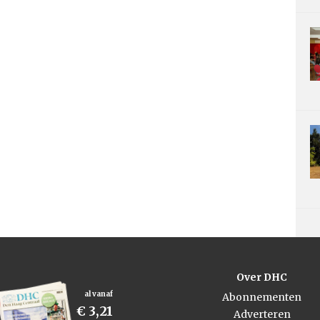
Over DHC
al vanaf
Abonnementen
€ 3,21
Adverteren