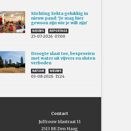
Stichting Eekta gelukkig in
nieuw pand: ‘Je mag hier
gewoon zijn wie je wilt zijn’
NIEUWS
REPORTAGE
25-07-2026
07:00
Droogte slaat toe, besproeien
met water uit vijvers en sloten
verboden
NATUUR
NIEUWS
03-08-2026
15:24
Contact
Juffrouw Idastraat 11
2513 BE Den Haag