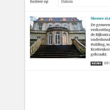
Sorteer op
Nieuwe sta
De gemeent
verkrottin
de Rijksstr
onderhoud 
Holding, w
Krottenkon
gekraakt.
07-
NIEUWS