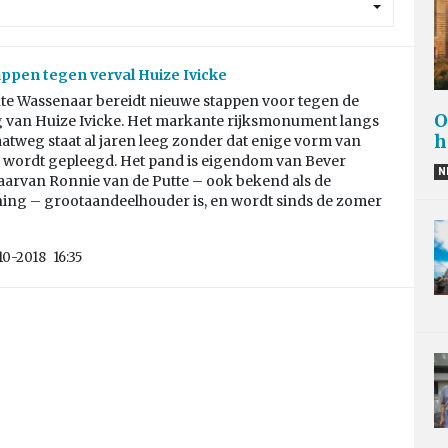
ppen tegen verval Huize Ivicke
e Wassenaar bereidt nieuwe stappen voor tegen de
O
g van Huize Ivicke. Het markante rijksmonument langs
h
aatweg staat al jaren leeg zonder dat enige vorm van
wordt gepleegd. Het pand is eigendom van Bever
N
aarvan Ronnie van de Putte – ook bekend als de
ing – grootaandeelhouder is, en wordt sinds de zomer
10-2018
16:35