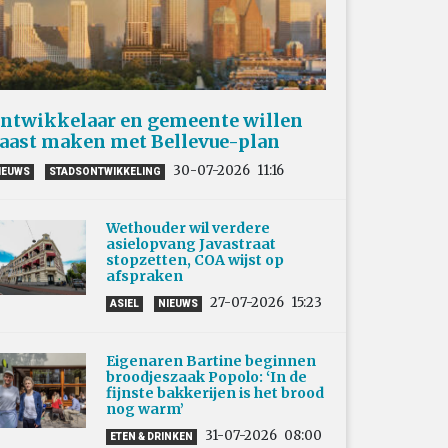
ntwikkelaar en gemeente willen
aast maken met Bellevue-plan
30-07-2026
11:16
IEUWS
STADSONTWIKKELING
Wethouder wil verdere
asielopvang Javastraat
stopzetten, COA wijst op
afspraken
27-07-2026
15:23
ASIEL
NIEUWS
Eigenaren Bartine beginnen
broodjeszaak Popolo: ‘In de
fijnste bakkerijen is het brood
nog warm’
31-07-2026
08:00
ETEN & DRINKEN