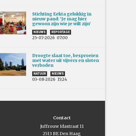
Stichting Eekta gelukkig in
nieuw pand: ‘Je mag hier
gewoon zijn wie je wilt zijn’
NIEUWS
REPORTAGE
25-07-2026
07:00
Droogte slaat toe, besproeien
met water uit vijvers en sloten
verboden
NATUUR
NIEUWS
03-08-2026
15:24
Contact
Juffrouw Idastraat 11
2513 BE Den Haag