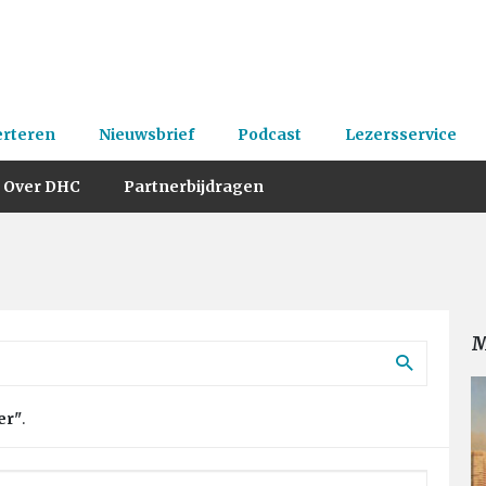
erteren
Nieuwsbrief
Podcast
Lezersservice
Over DHC
Partnerbijdragen
M
er"
.