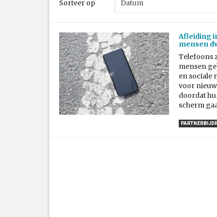
Sorteer op
Afleiding 
mensen dw
Telefoons z
mensen geb
en sociale
voor nieuwe
doordat hun
scherm gaat
PARTNERBIJD