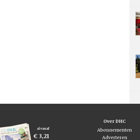
Over DHC
al vanaf
Abonnementen
€ 3,21
Adverteren