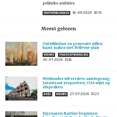
politieke ambities.
16-09-2020
10:55
PARTNERBIJDRAGE
Meest gelezen
Ontwikkelaar en gemeente willen
haast maken met Bellevue-plan
NIEUWS
STADSONTWIKKELING
30-07-2026
11:16
Wethouder wil verdere asielopvang
Javastraat stopzetten, COA wijst op
afspraken
27-07-2026
15:23
ASIEL
NIEUWS
Eigenaren Bartine beginnen