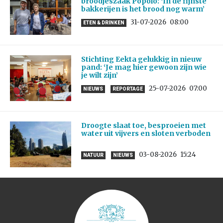
broodjeszaak Popolo: ‘In de fijnste
bakkerijen is het brood nog warm’
31-07-2026
08:00
ETEN & DRINKEN
Stichting Eekta gelukkig in nieuw
pand: ‘Je mag hier gewoon zijn wie
je wilt zijn’
25-07-2026
07:00
NIEUWS
REPORTAGE
Droogte slaat toe, besproeien met
water uit vijvers en sloten verboden
03-08-2026
15:24
NATUUR
NIEUWS