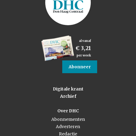
al vanaf
€ 3,21
per week
Abonneer
Digitale krant
Archief
Over DHC
Abonnementen
Adverteren
Redactie