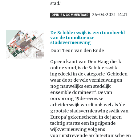
stad.’
24-04-2021
14:21
OPINIE & COMMENTAAR
De Schilderswijk is een toonbeeld
van de tumultueuze
stadsvernieuwing
Door Teun van den Ende
Op een kaart van Den Haag die ik
online vond, is de Schilderswijk
ingedeeld in de categorie ‘Gebieden
waar door de vele vernieuwingen
nog nauwelijks een stedelijk
ensemble domineert’. De van
oorsprong 19de-eeuwse
arbeiderswijk wordt ook wel als ‘de
grootste stadsvernieuwingswijk van
Europa’ gekenschetst. In de jaren
tachtig startte een ingrijpende
wijkvernieuwing volgens
vooruitstrevende architectonische en