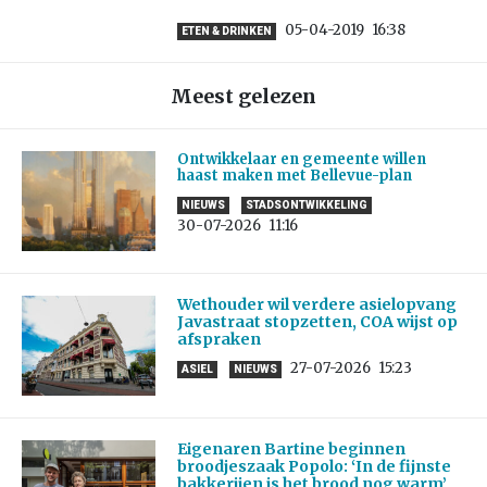
05-04-2019
16:38
ETEN & DRINKEN
Meest gelezen
Ontwikkelaar en gemeente willen
haast maken met Bellevue-plan
NIEUWS
STADSONTWIKKELING
30-07-2026
11:16
Wethouder wil verdere asielopvang
Javastraat stopzetten, COA wijst op
afspraken
27-07-2026
15:23
ASIEL
NIEUWS
Eigenaren Bartine beginnen
broodjeszaak Popolo: ‘In de fijnste
bakkerijen is het brood nog warm’