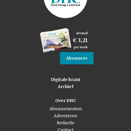
al vanaf
€ 3,21
per week
Abonneer
Digitale krant
Archief
Over DHC
Abonnementen
Adverteren
Redactie
Contact