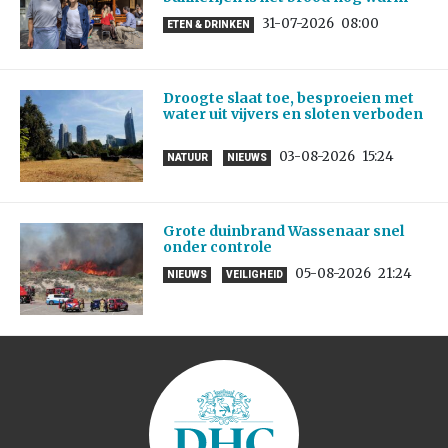
31-07-2026
08:00
ETEN & DRINKEN
Droogte slaat toe, besproeien met
water uit vijvers en sloten verboden
03-08-2026
15:24
NATUUR
NIEUWS
Grote duinbrand Wassenaar snel
onder controle
05-08-2026
21:24
NIEUWS
VEILIGHEID