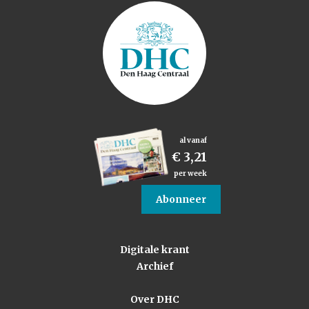
al vanaf
€ 3,21
per week
Abonneer
Digitale krant
Archief
Over DHC