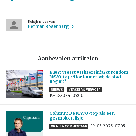
Bekijk meer van
Herman Rosenberg
Aanbevolen artikelen
Buurt vreest verkeersinfarct rondom
NAVO-top: ‘Hoe komen wij de stad
nog uit?’
NIEUWS
VERKEER & VERVOER
19-12-2024
07:00
Column: De NAVO-top als een
gesmolten ijsje
12-03-2025
07:05
OPINIE & COMMENTAAR