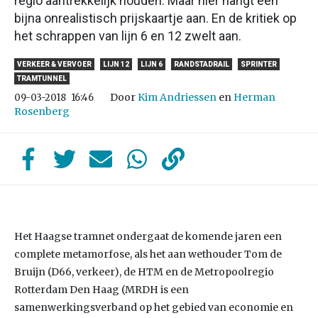
regio aantrekkelijk houden. Maar hier hangt een
bijna onrealistisch prijskaartje aan. En de kritiek op
het schrappen van lijn 6 en 12 zwelt aan.
VERKEER & VERVOER
LIJN 12
LIJN 6
RANDSTADRAIL
SPRINTER
TRAMTUNNEL
Door
Kim Andriessen
en
Herman
09-03-2018
16:46
Rosenberg
Het Haagse tramnet ondergaat de komende jaren een
complete metamorfose, als het aan wethouder Tom de
Bruijn (D66, verkeer), de HTM en de Metropoolregio
Rotterdam Den Haag (MRDH is een
samenwerkingsverband op het gebied van economie en