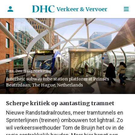
Verkeer & Vervoer
Foto: Den Haag Marketing
futuristic subway tube station platform at Prinses
Beatrixlaan; The Hague, Netherlands
Scherpe kritiek op aantasting tramnet
Nieuwe Randstadrailroutes, meer tramtunnels en
Sprinterlijnen (treinen) ombouwen tot lightrail. Zo
wil verkeerswethouder Tom de Bruijn het ov in de