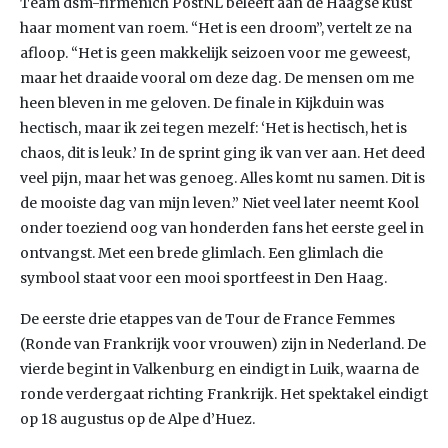
Team dsm-firmenich PostNL beleeft aan de Haagse kust
haar moment van roem. “Het is een droom”, vertelt ze na
afloop. “Het is geen makkelijk seizoen voor me geweest,
maar het draaide vooral om deze dag. De mensen om me
heen bleven in me geloven. De finale in Kijkduin was
hectisch, maar ik zei tegen mezelf: ‘Het is hectisch, het is
chaos, dit is leuk.’ In de sprint ging ik van ver aan. Het deed
veel pijn, maar het was genoeg. Alles komt nu samen. Dit is
de mooiste dag van mijn leven.” Niet veel later neemt Kool
onder toeziend oog van honderden fans het eerste geel in
ontvangst. Met een brede glimlach. Een glimlach die
symbool staat voor een mooi sportfeest in Den Haag.
De eerste drie etappes van de Tour de France Femmes
(Ronde van Frankrijk voor vrouwen) zijn in Nederland. De
vierde begint in Valkenburg en eindigt in Luik, waarna de
ronde verdergaat richting Frankrijk. Het spektakel eindigt
op 18 augustus op de Alpe d’Huez.