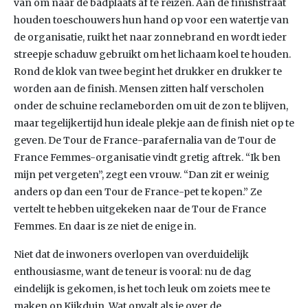
van om naar de badplaats af te reizen. Aan de finishstraat
houden toeschouwers hun hand op voor een watertje van
de organisatie, ruikt het naar zonnebrand en wordt ieder
streepje schaduw gebruikt om het lichaam koel te houden.
Rond de klok van twee begint het drukker en drukker te
worden aan de finish. Mensen zitten half verscholen
onder de schuine reclameborden om uit de zon te blijven,
maar tegelijkertijd hun ideale plekje aan de finish niet op te
geven. De Tour de France-parafernalia van de Tour de
France Femmes-organisatie vindt gretig aftrek. “Ik ben
mijn pet vergeten”, zegt een vrouw. “Dan zit er weinig
anders op dan een Tour de France-pet te kopen.” Ze
vertelt te hebben uitgekeken naar de Tour de France
Femmes. En daar is ze niet de enige in.
Niet dat de inwoners overlopen van overduidelijk
enthousiasme, want de teneur is vooral: nu de dag
eindelijk is gekomen, is het toch leuk om zoiets mee te
maken op Kijkduin. Wat opvalt als je over de