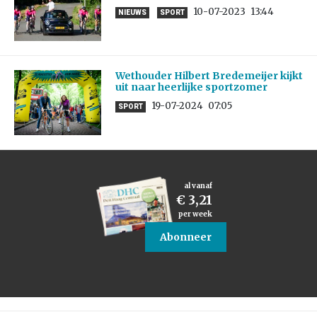
10-07-2023
13:44
NIEUWS
SPORT
Wethouder Hilbert Bredemeijer kijkt
uit naar heerlijke sportzomer
19-07-2024
07:05
SPORT
al vanaf
€ 3,21
per week
Abonneer