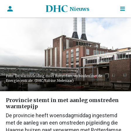
Nieuws
Foto: De warmteleiding moet Rotterdam verbinden met de
Energiecentrale. (DHC/Sabine Molenaar)
Provincie stemt in met aanleg omstreden
warmtepijp
De provincie heeft woensdagmiddag ingestemd
met de aanleg van een omstreden pijpleiding die
Haagse huizen gaat verwarmen met Rotterdamse