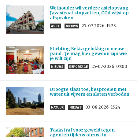
Wethouder wil verdere asielopvang
Javastraat stopzetten, COA wijst op
afspraken
27-07-2026
15:23
ASIEL
NIEUWS
Stichting Eekta gelukkig in nieuw
pand: ‘Je mag hier gewoon zijn wie
je wilt zijn’
25-07-2026
07:00
NIEUWS
REPORTAGE
Droogte slaat toe, besproeien met
water uit vijvers en sloten verboden
03-08-2026
15:24
NATUUR
NIEUWS
Taakstraf voor geweld tegen
agenten tijdens onrust in