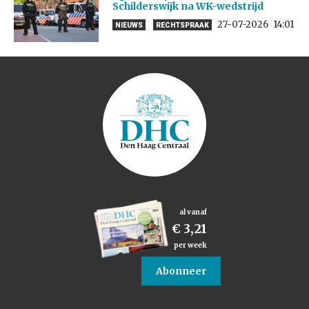
Schilderswijk na WK-wedstrijd
27-07-2026
14:01
NIEUWS
RECHTSPRAAK
al vanaf
€ 3,21
per week
Abonneer