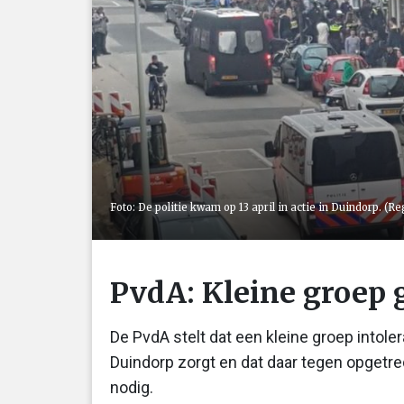
Foto: De politie kwam op 13 april in actie in Duindorp. (Re
PvdA: Kleine groep 
De PvdA stelt dat een kleine groep intole
Duindorp zorgt en dat daar tegen opgetr
nodig.