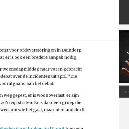
zorgt voor ordeverstoringen in Duindorp.
r er is ook een bredere aanpak nodig.
ster woensdagmiddag naar voren gebracht
at over de incidenten uit april. “Die
ij voorafgaand aan het debat.
 weggepest, er is woonoverlast, er zijn
zo’n vijf straten. Er is daar een groep die
 weet om wie het gaat, maar niemand durft
heden die uitbraken op 13 april
, toen een