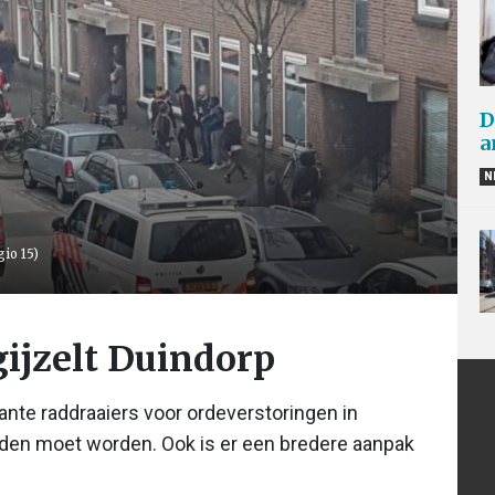
D
a
N
gio 15)
gijzelt Duindorp
rante raddraaiers voor ordeverstoringen in
eden moet worden. Ook is er een bredere aanpak