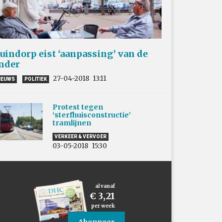
uindorp eist ‘aanpassing’ van de
nder
27-04-2018
13:11
IEUWS
POLITIEK
Protest tegen
‘sterfhuisconstructie’
tramlijnen
VERKEER & VERVOER
03-05-2018
15:30
al vanaf
€ 3,21
per week