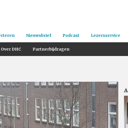
erteren
Nieuwsbrief
Podcast
Lezersservice
Over DHC
Partnerbijdragen
A