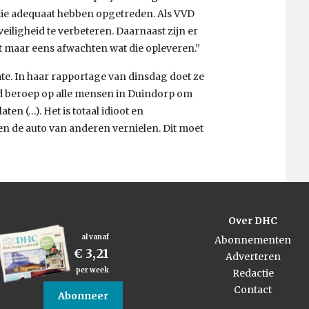
itie adequaat hebben opgetreden. Als VVD
eiligheid te verbeteren. Daarnaast zijn er
t maar eens afwachten wat die opleveren.”
te. In haar rapportage van dinsdag doet ze
d beroep op alle mensen in Duindorp om
aten (…). Het is totaal idioot en
en de auto van anderen vernielen. Dit moet
Over DHC
al vanaf
Abonnementen
€ 3,21
Adverteren
per week
Redactie
Contact
Abonneer