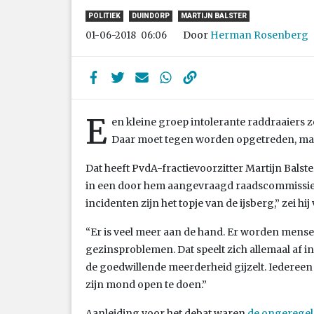
POLITIEK
DUINDORP
MARTIJN BALSTER
Door
Herman Rosenberg
01-06-2018
06:06
E
en kleine groep intolerante raddraaiers 
Daar moet tegen worden opgetreden, maa
Dat heeft PvdA-fractievoorzitter Martijn Bal
in een door hem aangevraagd raadscommissiedeb
incidenten zijn het topje van de ijsberg,” zei h
“Er is veel meer aan de hand. Er worden mensen
gezinsproblemen. Dat speelt zich allemaal af in 
de goedwillende meerderheid gijzelt. Iedereen
zijn mond open te doen.”
Aanleiding voor het debat waren
de ongeregeld