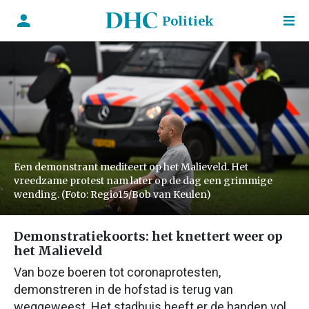
Politiek
Een demonstrant mediteert op het Malieveld. Het
vreedzame protest nam later op de dag een grimmige
wending. (Foto: Regio15/Bob van Keulen)
Demonstratiekoorts: het knettert weer op
het Malieveld
Van boze boeren tot coronaprotesten,
demonstreren in de hofstad is terug van
weggeweest. Het stadhuis heeft er de handen vol