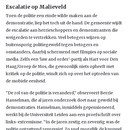
Escalatie op Malieveld
Toen de politie een einde wilde maken aan de
demonstratie, liep het toch uit de hand. De gemeente wijdt
de escalatie aan herrieschoppers en demonstranten die
weigerden te vertrekken. Veel betogers wijzen op
buitensporig politiegeweld tegen betogers en
omstanders, daarbij schermend met filmpjes op sociale
media. Zelfs een ‘law and order’-partij als Hart voor Den
Haag/Groep de Mos, die gewoonlijk niets opheeft met
kritiek op de politie, windt zich op over het optreden van
de mobiele eenheid.
“De rol van de politie is veranderd,” observeert Berrie
Hanselman, die al jaren onderzoek doet naar geweld bij
demonstraties. Hanselman, inmiddels gepensioneerd,
werkt bij de Universiteit Leiden aan een proefschrift over
links-extremisme. “In de jaren zestig en zeventig was de
politie ontzettend repressief. Zo snel mogelijk de knuppel