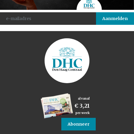
al vanaf
€ 3,21
per week
Abonneer