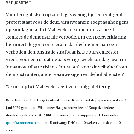
van justitie.”
Voor terugblikken op zondag is weinig tijd, een volgend
protest staat voor de deur. Viruswaanzin roept aanhangers
op zondag naar het Malieveld te komen, ook al heeft
Remkes de demonstratie verboden. In een persverklaring
herinnert de gemeente eraan dat deelnemen aan een
verboden demonstratie strafbaar is. De burgemeester
vreest voor een situatie zoals vorige week zondag, waarin
‘onaanvaardbare risico’s [ontstaan] voor de veiligheid van
demonstranten, andere aanwezigen en de hulpdiensten’.
De rust op het Malieveld keert voorlopig niet terug.
De redactie van Den Haag Centraal biedt u dit artikel uit de papieren krant van 11
juni 2020 gratis aan. Wilt u meer Haags nieuws lezen? Koop dan iedere
donderdag de krant DHC. Klik
hier
voor alle verkooppunten. U kunt ook
een
(proef)abonnement
nemen. U ontvangt DHC dan 10 weken voor slechts 10
euro.