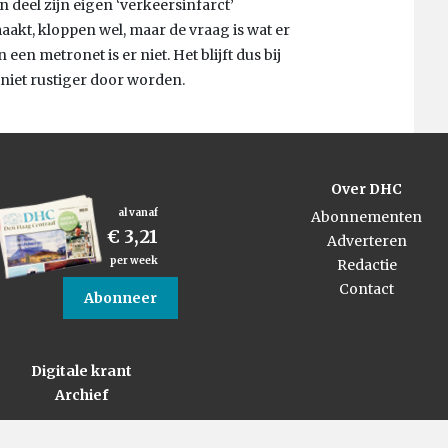
 deel zijn eigen ‘verkeersinfarct’
aakt, kloppen wel, maar de vraag is wat er
een metronet is er niet. Het blijft dus bij
 niet rustiger door worden.
Over DHC
al vanaf
Abonnementen
€ 3,21
Adverteren
per week
Redactie
Contact
Abonneer
Digitale krant
Archief