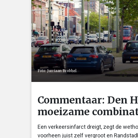
Foto: Jurriaan Brobbel
Commentaar: Den Ha
moeizame combinat
Een verkeersinfarct dreigt, zegt de wet
voorheen juist zelf vergroot en RandstadRa