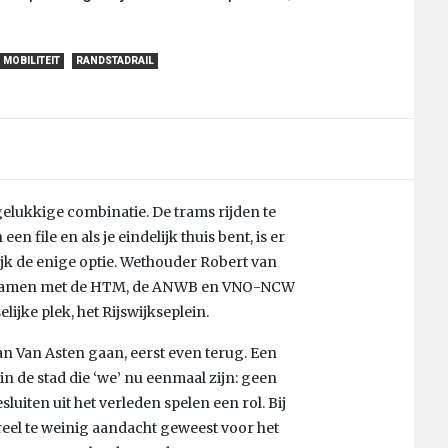
MOBILITEIT
RANDSTADRAIL
lukkige combinatie. De trams rijden te
en file en als je eindelijk thuis bent, is er
lijk de enige optie. Wethouder Robert van
ek samen met de HTM, de ANWB en VNO-NCW
ijke plek, het Rijswijkseplein.
an Van Asten gaan, eerst even terug. Een
n de stad die ‘we’ nu eenmaal zijn: geen
uiten uit het verleden spelen een rol. Bij
ureel te weinig aandacht geweest voor het