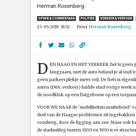
Herman Rosenberg.
OPINIE & COMMENTAAR
POLITIEK
VERKEER & VERVOER
Door
Herman Rosenberg
23-05-2019
16:52
D
EN HAAG EN HET VERKEER, het is geen ge
langzaam, met de auto beland je al snel in e
geen parkeerplekje meer vrij. De fiets is eigen
Asten (D66, verkeer) luidde eind vorige we
de noodklok op een flatgebouw op een toepassel
VOOR WE NAAR de ‘mobiliteitstransitiebrief’ v
deel van de Haagse problemen zit ingebakken i
rondweg, door de ligging aan zee. Maar ook besl
de stadsuitleg tussen 1850 en 1930 is er struct