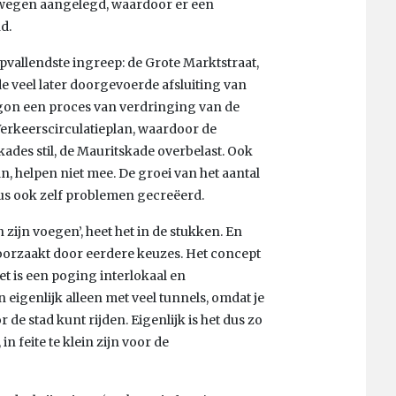
gswegen aangelegd, waardoor er een
d.
vallendste ingreep: de Grote Marktstraat,
e veel later doorgevoerde afsluiting van
begon een proces van verdringing van de
 Verkeerscirculatieplan, waardoor de
kades stil, de Mauritskade overbelast. Ook
, helpen niet mee. De groei van het aantal
us ook zelf problemen gecreëerd.
jn voegen’, heet het in de stukken. En
oorzaakt door eerdere keuzes. Het concept
et is een poging interlokaal en
 eigenlijk alleen met veel tunnels, omdat je
e stad kunt rijden. Eigenlijk is het dus zo
in feite te klein zijn voor de