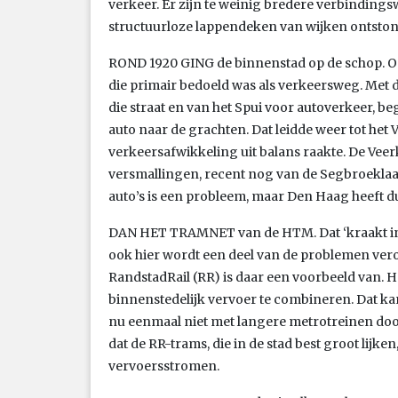
verkeer. Er zijn te weinig bredere verbindin
structuurloze lappendeken van wijken ontston
ROND 1920 GING de binnenstad op de schop. Op
die primair bedoeld was als verkeersweg. Met d
die straat en van het Spui voor autoverkeer, 
auto naar de grachten. Dat leidde weer tot het
verkeersafwikkeling uit balans raakte. De Veer
versmallingen, recent nog van de Segbroeklaan
auto’s is een probleem, maar Den Haag heeft d
DAN HET TRAMNET van de HTM. Dat ‘kraakt in zi
ook hier wordt een deel van de problemen ver
RandstadRail (RR) is daar een voorbeeld van. H
binnenstedelijk vervoer te combineren. Dat kan
nu eenmaal niet met langere metrotreinen door d
dat de RR-trams, die in de stad best groot lijken, 
vervoersstromen.