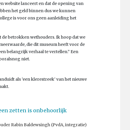
en website lanceert en dat de opening van
bben het geld binnen dus we kunnen
ollege is voor ons geen aanleiding het
t de betrokken wethouders. Ik hoop dat we
meerwaarde, die dit museum heeft voor de
n belangrijk verhaal te vertellen.” Een
ooralsnog niet.
anduidt als ‘een klerestreek’ van het nieuwe
aakt.
en zetten is onbehoorlijk
uder Rabin Baldewsingh (PvdA, integratie)