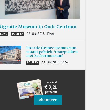
igratie Museum in Oude Centrum
02-04-2018
15:46
IEUWS
POLITIEK
Directie Gemeentemuseum
maant politiek: ‘Doorpakken
met Eschermuseum’
23-04-2018
14:52
POLITIEK
al vanaf
€ 3,21
per week
Abonneer