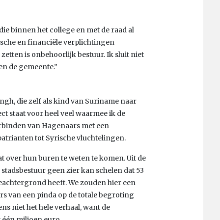
 die binnen het college en met de raad al
dische en financiële verplichtingen
tten is onbehoorlijk bestuur. Ik sluit niet
egen de gemeente.”
gh, die zelf als kind van Suriname naar
ect staat voor heel veel waarmee ik de
erbinden van Hagenaars met een
atrianten tot Syrische vluchtelingen.
 over hun buren te weten te komen. Uit de
 stadsbestuur geen zier kan schelen dat 53
eachtergrond heeft. We zouden hier een
fers van een pinda op de totale begroting
ns niet het hele verhaal, want de
één miljoen euro.