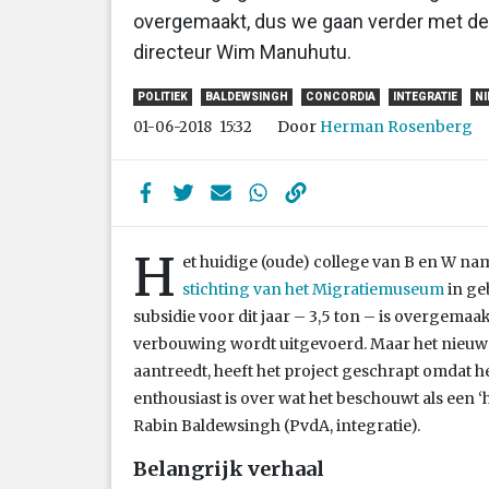
overgemaakt, dus we gaan verder met de v
directeur Wim Manuhutu.
POLITIEK
BALDEWSINGH
CONCORDIA
INTEGRATIE
NI
Door
Herman Rosenberg
01-06-2018
15:32
H
et huidige (oude) college van B en W na
stichting van het Migratiemuseum
in ge
subsidie voor dit jaar – 3,5 ton – is overgemaa
verbouwing wordt uitgevoerd. Maar het nieuwe 
aantreedt, heeft het project geschrapt omdat h
enthousiast is over wat het beschouwt als een
Rabin Baldewsingh (PvdA, integratie).
Belangrijk verhaal