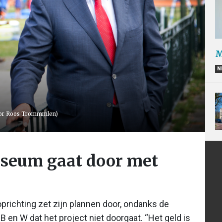
M
N
oor Roos Trommmlen)
seum gaat door met
richting zet zijn plannen door, ondanks de
 en W dat het project niet doorgaat. “Het geld is