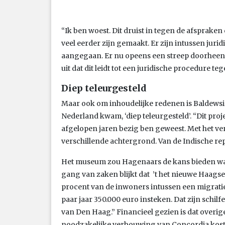
“Ik ben woest. Dit druist in tegen de afspraken
veel eerder zijn gemaakt. Er zijn intussen juri
aangegaan. Er nu opeens een streep doorheen ze
uit dat dit leidt tot een juridische procedure t
Diep teleurgesteld
Maar ook om inhoudelijke redenen is Baldewsin
Nederland kwam, ‘diep teleurgesteld’. “Dit proj
afgelopen jaren bezig ben geweest. Met het v
verschillende achtergrond. Van de Indische rep
Het museum zou Hagenaars de kans bieden wat
gang van zaken blijkt dat ’t het nieuwe Haagse
procent van de inwoners intussen een migrati
paar jaar 350.000 euro insteken. Dat zijn schil
van Den Haag.” Financieel gezien is dat overige
noodzakelijke verbouwing van Concordia kost 