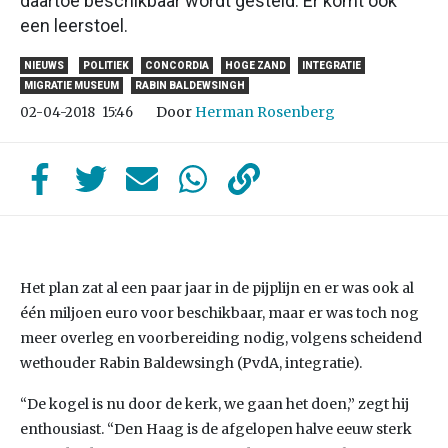
daartoe beschikbaar wordt gesteld. Er komt ook
een leerstoel.
NIEUWS
POLITIEK
CONCORDIA
HOGE ZAND
INTEGRATIE
MIGRATIE MUSEUM
RABIN BALDEWSINGH
Door
Herman Rosenberg
02-04-2018
15:46
Het plan zat al een paar jaar in de pijplijn en er was ook al
één miljoen euro voor beschikbaar, maar er was toch nog
meer overleg en voorbereiding nodig, volgens scheidend
wethouder Rabin Baldewsingh (PvdA, integratie).
“De kogel is nu door de kerk, we gaan het doen,” zegt hij
enthousiast. “Den Haag is de afgelopen halve eeuw sterk