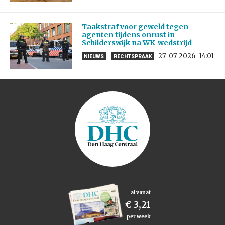
Taakstraf voor geweld tegen
agenten tijdens onrust in
Schilderswijk na WK-wedstrijd
27-07-2026
14:01
NIEUWS
RECHTSPRAAK
al vanaf
€ 3,21
per week