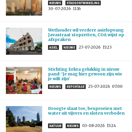
NIEUWS
STADSONTWIKKELING
30-07-2026
11:16
Wethouder wil verdere asielopvang
Javastraat stopzetten, COA wijst op
afspraken
27-07-2026
15:23
ASIEL
NIEUWS
Stichting Eekta gelukkig in nieuw
pand: ‘Je mag hier gewoon zijn wie
je wilt zijn’
25-07-2026
07:00
NIEUWS
REPORTAGE
Droogte slaat toe, besproeien met
water uit vijvers en sloten verboden
03-08-2026
15:24
NATUUR
NIEUWS