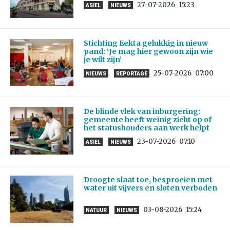
27-07-2026
15:23
ASIEL
NIEUWS
Stichting Eekta gelukkig in nieuw
pand: ‘Je mag hier gewoon zijn wie
je wilt zijn’
25-07-2026
07:00
NIEUWS
REPORTAGE
De blinde vlek van inburgering:
gemeente heeft weinig zicht op of
het statushouders aan werk helpt
23-07-2026
07:10
ASIEL
NIEUWS
Droogte slaat toe, besproeien met
water uit vijvers en sloten verboden
03-08-2026
15:24
NATUUR
NIEUWS