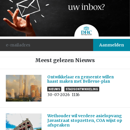
Meest gelezen Nieuws
Ontwikkelaar en gemeente willen
haast maken met Bellevue-plan
NIEUWS
STADSONTWIKKELING
30-07-2026
11:16
Wethouder wil verdere asielopvang
Javastraat stopzetten, COA wijst op
afspraken