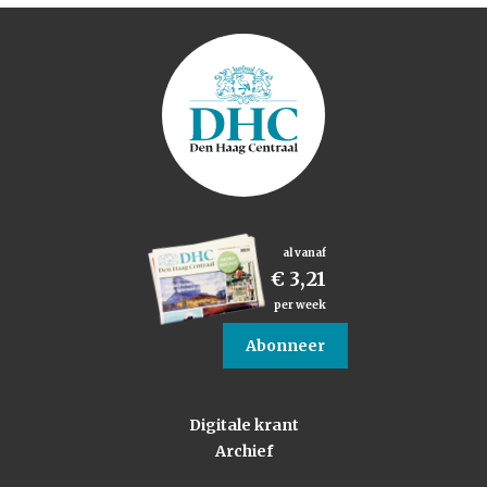
al vanaf
€ 3,21
per week
Abonneer
Digitale krant
Archief