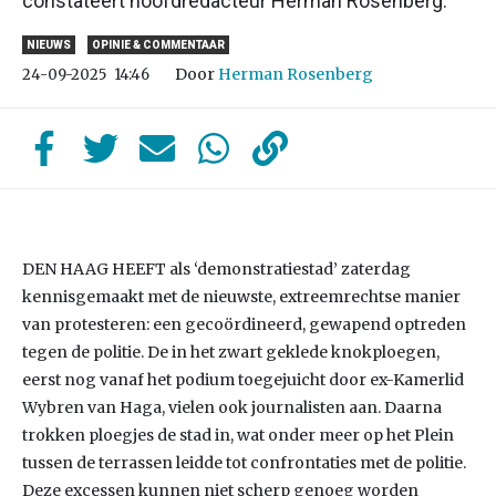
constateert hoofdredacteur Herman Rosenberg.
NIEUWS
OPINIE & COMMENTAAR
Door
Herman Rosenberg
24-09-2025
14:46
DEN HAAG HEEFT als ‘demonstratiestad’ zaterdag
kennisgemaakt met de nieuwste, extreemrechtse manier
van protesteren: een gecoördineerd, gewapend optreden
tegen de politie. De in het zwart geklede knokploegen,
eerst nog vanaf het podium toegejuicht door ex-Kamerlid
Wybren van Haga, vielen ook journalisten aan. Daarna
trokken ploegjes de stad in, wat onder meer op het Plein
tussen de terrassen leidde tot confrontaties met de politie.
Deze excessen kunnen niet scherp genoeg worden