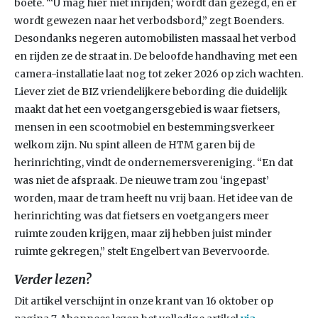
boete. “‘U mag hier niet inrijden,’ wordt dan gezegd, en er
wordt gewezen naar het verbodsbord,” zegt Boenders.
Desondanks negeren automobilisten massaal het verbod
en rijden ze de straat in. De beloofde handhaving met een
camera-installatie laat nog tot zeker 2026 op zich wachten.
Liever ziet de BIZ vriendelijkere bebording die duidelijk
maakt dat het een voetgangersgebied is waar fietsers,
mensen in een scootmobiel en bestemmingsverkeer
welkom zijn. Nu spint alleen de HTM garen bij de
herinrichting, vindt de ondernemersvereniging. “En dat
was niet de afspraak. De nieuwe tram zou ‘ingepast’
worden, maar de tram heeft nu vrij baan. Het idee van de
herinrichting was dat fietsers en voetgangers meer
ruimte zouden krijgen, maar zij hebben juist minder
ruimte gekregen,” stelt Engelbert van Bevervoorde.
Verder lezen?
Dit artikel verschijnt in onze krant van 16 oktober op