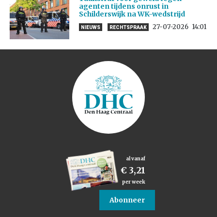
agenten tijdens onrust in
Schilderswijk na WK-wedstrijd
27-07-2026
14:01
NIEUWS
RECHTSPRAAK
al vanaf
€ 3,21
per week
Abonneer