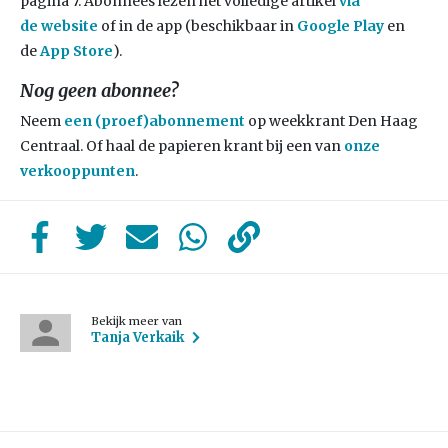
pagina 7. Abonnees lezen het volledige artikel
via
de
website
of in de app (beschikbaar in
Google Play
en
de
App Store
).
Nog geen abonnee?
Neem
een (proef)abonnement
op weekkrant Den Haag
Centraal. Of haal de papieren krant bij een van
onze
verkooppunten
.
Bekijk meer van
Tanja Verkaik