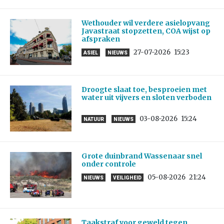
Wethouder wil verdere asielopvang
Javastraat stopzetten, COA wijst op
afspraken
27-07-2026
15:23
ASIEL
NIEUWS
Droogte slaat toe, besproeien met
water uit vijvers en sloten verboden
03-08-2026
15:24
NATUUR
NIEUWS
Grote duinbrand Wassenaar snel
onder controle
05-08-2026
21:24
NIEUWS
VEILIGHEID
Taakstraf voor geweld tegen